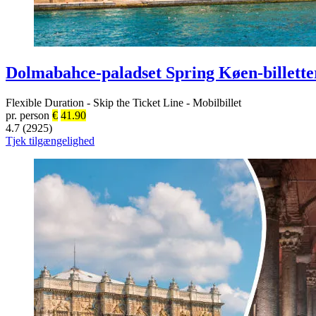
Dolmabahce-paladset Spring Køen-billette
Flexible Duration
-
Skip the Ticket Line
-
Mobilbillet
pr. person
€
41.90
4.7 (2925)
Tjek tilgængelighed