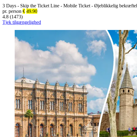
3 Days
-
Skip the Ticket Line
-
Mobile Ticket
-
Øjeblikkelig bekræfte
pr. person
€
49.90
4.8 (1473)
Tjek tilgængelighed