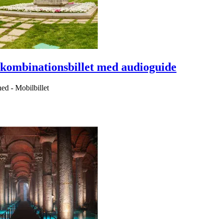
kombinationsbillet med audioguide
hed
-
Mobilbillet