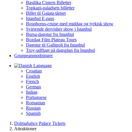
Basilika Cistern Billetter
Topkapi-paladsets billetter
Billet til Galata-tårnet
Istanbul E-pass
Bosphorus-cruise med middag og tyrkisk show
Svirrende dervisher show i Istanbul
Bursa-dagstur fra Istanbul
Bozdag Film Plateau Tours
Dagstur til Gallipoli fra Istanbul
Troy-udflugt på dagsplan fra Istanbul
Gruppeanmodninger
Language
Croatian
English
French
German
Italian
Portuguese
Romanian
Russian
Spanish
Dolmabahce Palace Tickets
Attraktioner