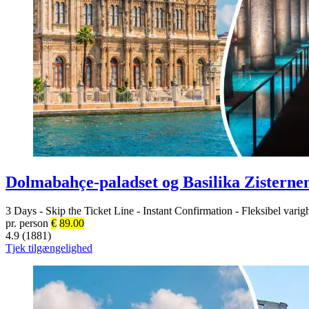
Dolmabahçe-paladset og Basilika Zisternen
3 Days
-
Skip the Ticket Line
-
Instant Confirmation
-
Fleksibel varig
pr. person
€
89.00
4.9 (1881)
Tjek tilgængelighed