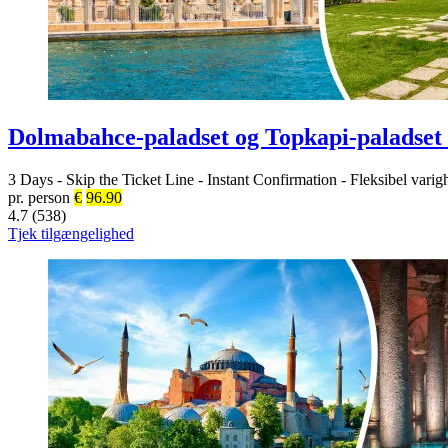
Dolmabahce-paladset og Topkapi-paladset 
3 Days
-
Skip the Ticket Line
-
Instant Confirmation
-
Fleksibel varig
pr. person
€
96.90
4.7 (538)
Tjek tilgængelighed