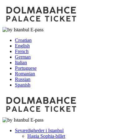
Croatian
English
French
German
Italian
Portuguese
Romanian
Russian
Spanish
Seværdigheder i Istanbul
Hagia Sophia-billet