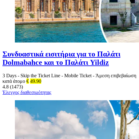
Συνδυαστικά εισιτήρια για το Παλάτι
Dolmabahce και το Παλάτι Yildiz
3 Days
-
Skip the Ticket Line
-
Mobile Ticket
-
Άμεση επιβεβαίωση
κατά άτομο
€
49.90
4.8 (1473)
Έλεγχος διαθεσιμότητας