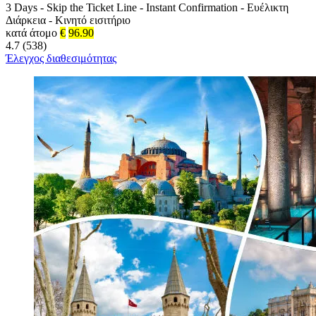
3 Days
-
Skip the Ticket Line
-
Instant Confirmation
-
Ευέλικτη
Διάρκεια
-
Κινητό εισιτήριο
κατά άτομο
€
96.90
4.7 (538)
Έλεγχος διαθεσιμότητας