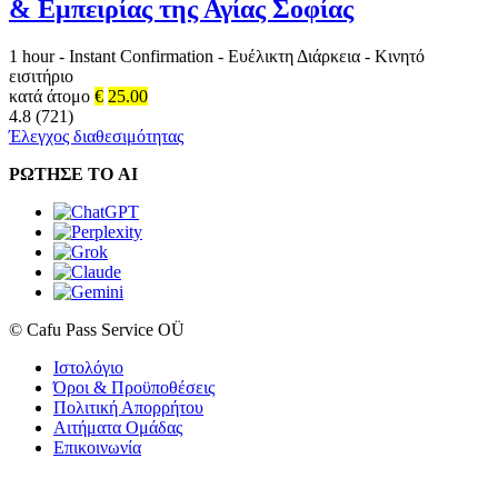
& Εμπειρίας της Αγίας Σοφίας
1 hour
-
Instant Confirmation
-
Ευέλικτη Διάρκεια
-
Κινητό
εισιτήριο
κατά άτομο
€
25.00
4.8 (721)
Έλεγχος διαθεσιμότητας
ΡΩΤΗΣΕ ΤΟ AI
© Cafu Pass Service OÜ
Ιστολόγιο
Όροι & Προϋποθέσεις
Πολιτική Απορρήτου
Αιτήματα Ομάδας
Επικοινωνία