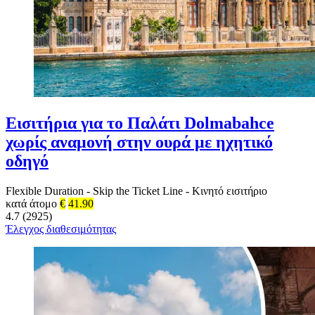
Εισιτήρια για το Παλάτι Dolmabahce
χωρίς αναμονή στην ουρά με ηχητικό
οδηγό
Flexible Duration
-
Skip the Ticket Line
-
Κινητό εισιτήριο
κατά άτομο
€
41.90
4.7 (2925)
Έλεγχος διαθεσιμότητας