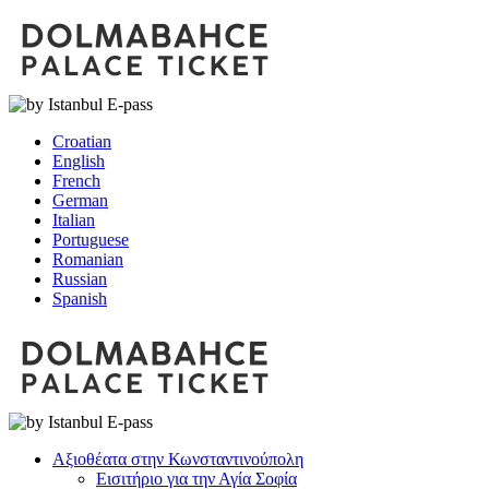
Croatian
English
French
German
Italian
Portuguese
Romanian
Russian
Spanish
Αξιοθέατα στην Κωνσταντινούπολη
Εισιτήριο για την Αγία Σοφία