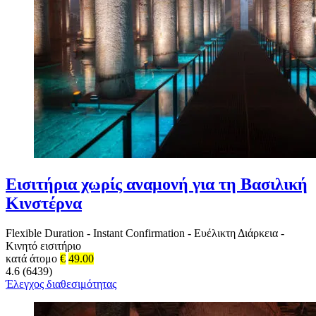
Εισιτήρια χωρίς αναμονή για τη Βασιλική
Κινστέρνα
Flexible Duration
-
Instant Confirmation
-
Ευέλικτη Διάρκεια
-
Κινητό εισιτήριο
κατά άτομο
€
49.00
4.6 (6439)
Έλεγχος διαθεσιμότητας