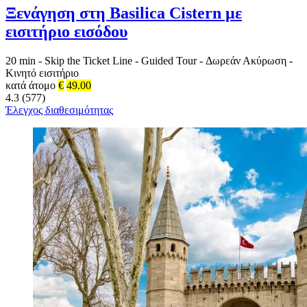
Ξενάγηση στη Basilica Cistern με
εισιτήριο εισόδου
20 min
-
Skip the Ticket Line
-
Guided Tour
-
Δωρεάν Ακύρωση
-
Κινητό εισιτήριο
κατά άτομο
€
49.00
4.3 (577)
Έλεγχος διαθεσιμότητας