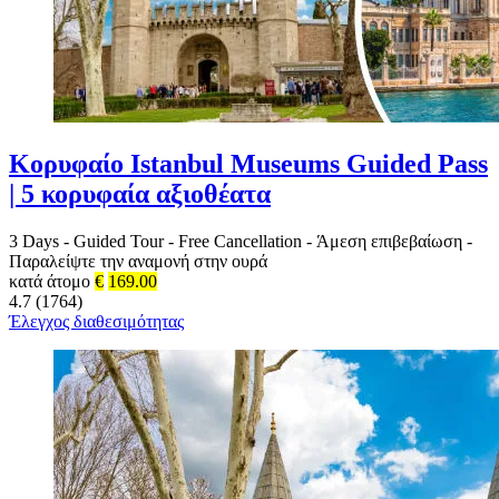
Κορυφαίο Istanbul Museums Guided Pass
| 5 κορυφαία αξιοθέατα
3 Days
-
Guided Tour
-
Free Cancellation
-
Άμεση επιβεβαίωση
-
Παραλείψτε την αναμονή στην ουρά
κατά άτομο
€
169.00
4.7 (1764)
Έλεγχος διαθεσιμότητας