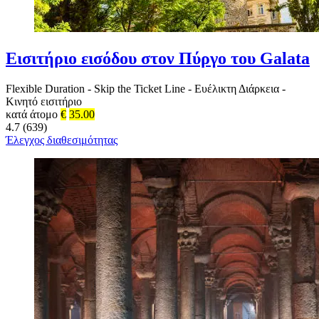
Εισιτήριο εισόδου στον Πύργο του Galata
Flexible Duration
-
Skip the Ticket Line
-
Ευέλικτη Διάρκεια
-
Κινητό εισιτήριο
κατά άτομο
€
35.00
4.7 (639)
Έλεγχος διαθεσιμότητας