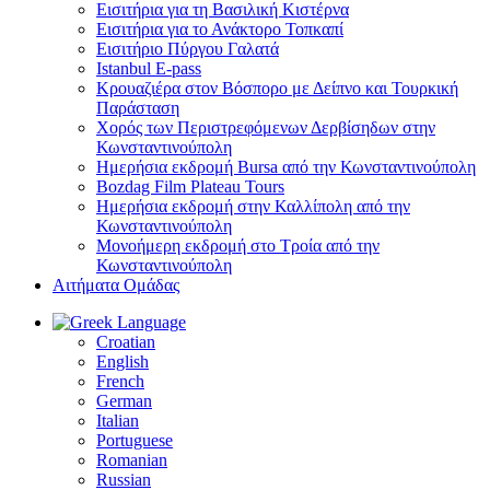
Εισιτήρια για τη Βασιλική Κιστέρνα
Εισιτήρια για το Ανάκτορο Τοπκαπί
Εισιτήριο Πύργου Γαλατά
Istanbul E-pass
Κρουαζιέρα στον Βόσπορο με Δείπνο και Τουρκική
Παράσταση
Χορός των Περιστρεφόμενων Δερβίσηδων στην
Κωνσταντινούπολη
Ημερήσια εκδρομή Bursa από την Κωνσταντινούπολη
Bozdag Film Plateau Tours
Ημερήσια εκδρομή στην Καλλίπολη από την
Κωνσταντινούπολη
Μονοήμερη εκδρομή στο Τροία από την
Κωνσταντινούπολη
Αιτήματα Ομάδας
Language
Croatian
English
French
German
Italian
Portuguese
Romanian
Russian