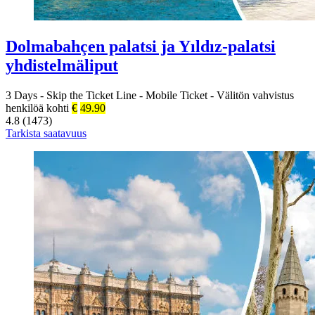
Dolmabahçen palatsi ja Yıldız-palatsi
yhdistelmäliput
3 Days
-
Skip the Ticket Line
-
Mobile Ticket
-
Välitön vahvistus
henkilöä kohti
€
49.90
4.8 (1473)
Tarkista saatavuus