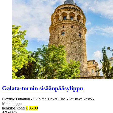
Galata-tornin sisäänpääsylippu
Flexible Duration
-
Skip the Ticket Line
-
Joustava kesto
-
Mobiililippu
henkilöä kohti
€
35.00
4.7 (639)