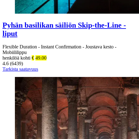
Pyhän basilikan säiliön Skip-the-Line -
liput
Flexible Duration
-
Instant Confirmation
-
Joustava kesto
-
Mobiililippu
henkilöä kohti
€
49.00
4.6 (6439)
Tarkista saatavuus