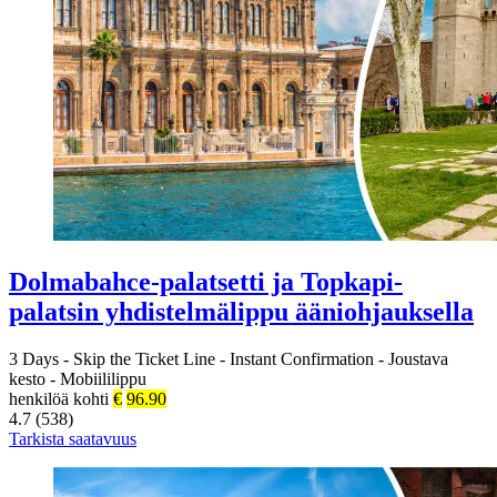
Dolmabahce-palatsetti ja Topkapi-
palatsin yhdistelmälippu ääniohjauksella
3 Days
-
Skip the Ticket Line
-
Instant Confirmation
-
Joustava
kesto
-
Mobiililippu
henkilöä kohti
€
96.90
4.7 (538)
Tarkista saatavuus