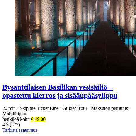
Bysanttilaisen Basilikan vesisäiliö –
opastettu kierros ja sisäänpääsylippu
20 min
-
Skip the Ticket Line
-
Guided Tour
-
Maksuton peruutus
-
Mobiililippu
henkilöä kohti
€
49.00
4.3 (577)
Tarkista saatavuus