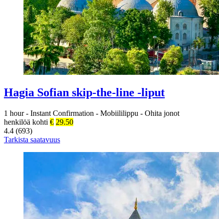
Hagia Sofian skip-the-line -liput
1 hour
-
Instant Confirmation
-
Mobiililippu
-
Ohita jonot
henkilöä kohti
€
29.50
4.4 (693)
Tarkista saatavuus