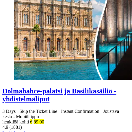
Dolmabahce-palatsi ja Basilikasäiliö -
yhdistelmäliput
3 Days
-
Skip the Ticket Line
-
Instant Confirmation
-
Joustava
kesto
-
Mobiililippu
henkilöä kohti
€
89.00
4.9 (1881)