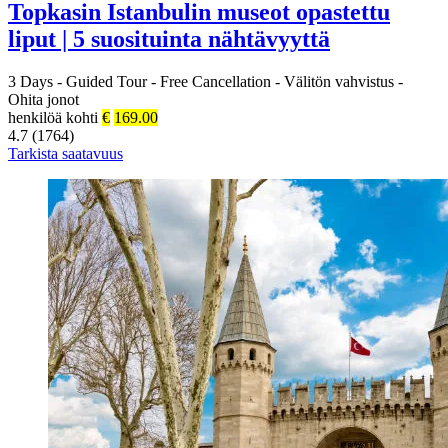
Topkasin Istanbulin museot opastettu
liput | 5 suosituinta nähtävyyttä
3 Days
-
Guided Tour
-
Free Cancellation
-
Välitön vahvistus
-
Ohita jonot
henkilöä kohti
€
169.00
4.7 (1764)
Tarkista saatavuus