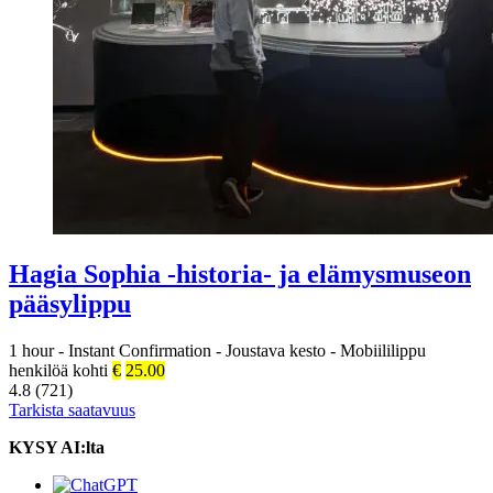
Hagia Sophia -historia- ja elämysmuseon
pääsylippu
1 hour
-
Instant Confirmation
-
Joustava kesto
-
Mobiililippu
henkilöä kohti
€
25.00
4.8 (721)
Tarkista saatavuus
KYSY AI:lta