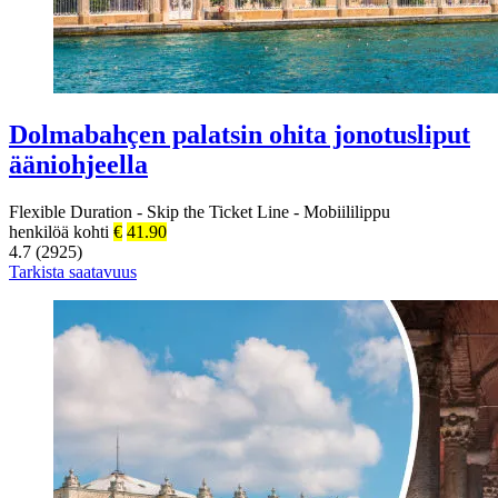
Dolmabahçen palatsin ohita jonotusliput
ääniohjeella
Flexible Duration
-
Skip the Ticket Line
-
Mobiililippu
henkilöä kohti
€
41.90
4.7 (2925)
Tarkista saatavuus