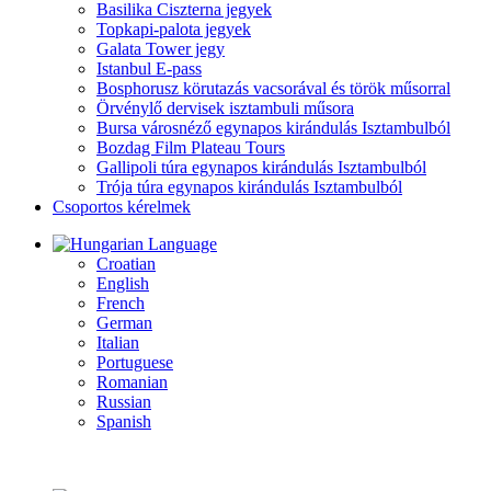
Basilika Ciszterna jegyek
Topkapi-palota jegyek
Galata Tower jegy
Istanbul E-pass
Bosphorusz körutazás vacsorával és török műsorral
Örvénylő dervisek isztambuli műsora
Bursa városnéző egynapos kirándulás Isztambulból
Bozdag Film Plateau Tours
Gallipoli túra egynapos kirándulás Isztambulból
Trója túra egynapos kirándulás Isztambulból
Csoportos kérelmek
Language
Croatian
English
French
German
Italian
Portuguese
Romanian
Russian
Spanish