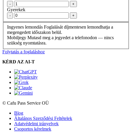
-
+
Gyerekek
-
+
Ingyenes lemondás
Foglalását díjmentesen lemondhatja a
megengedett időszakon belül.
Mobiljegy
Mutasd meg a jegyedet a telefonodon — nincs
szükség nyomtatásra.
Folytatás a foglaláshoz
KÉRD AZ AI-T
© Cafu Pass Service OÜ
Blog
Általános Szerződési Feltételek
Adatvédelmi irányelvek
Csoportos kérelmek