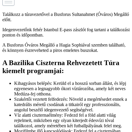
Találkozz a túravezetővel a Busforus Sultanahmet (Óváros) Megálló
előtt.
Idegenvezetőnk fehér Istanbul E-pass zászlót fog tartani a találkozási
ponton és időpontban.
A Busforus Óváros Megálló a Hagia Sophiával szemben található,
és könnyen észreveheted a piros emeletes buszokat.
A Bazilika Ciszterna Rehvezetett Túra
kiemelt programjai:
Kihagyásos belépés: Kerüld el a hosszú sorban állást, és lépj
egyenesen a legnagyobb ókori víztározóba, amely két neves
Medúza-fej otthona.
Szakértői vezetett felfedezés: Növeld a megértésedet ennek a
katedrális méretű csodának a titkairól egy professzionális,
angolul beszélő idegenvezető segítségével.
Víz alatti ciszternaélmény: Fedezd fel a föld alatti világ
rejtelmeit, miközben egy olyan kiterjedt édesvízi tóval
találkozol, amely méretében két futballpályának felel meg.
Mozifilmbe illő kapcsolódások: Fedezd fel a ciszternában