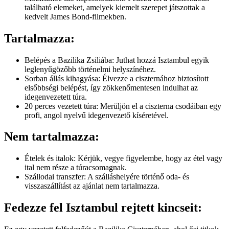
található elemeket, amelyek kiemelt szerepet játszottak a
kedvelt James Bond-filmekben.
Tartalmazza:
Belépés a Bazilika Zsiliába: Juthat hozzá Isztambul egyik
leglenyűgözőbb történelmi helyszínéhez.
Sorban állás kihagyása: Élvezze a ciszternához biztosított
elsőbbségi belépést, így zökkenőmentesen indulhat az
idegenvezetett túra.
20 perces vezetett túra: Merüljön el a ciszterna csodáiban egy
profi, angol nyelvű idegenvezető kíséretével.
Nem tartalmazza:
Ételek és italok: Kérjük, vegye figyelembe, hogy az étel vagy
ital nem része a túracsomagnak.
Szállodai transzfer: A szálláshelyére történő oda- és
visszaszállítást az ajánlat nem tartalmazza.
Fedezze fel Isztambul rejtett kincseit: