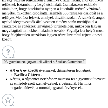
Ez egy vezetett felfedezőút a Bazilika Ciszternában, ahol ősi titkok
rejtőznek Isztambul nyüzsgő utcái alatt. Csatlakozzon exkluzív
túránkhoz, hogy betekintést nyerjen a katedrális méretű víztározó
mélyébe, miközben csodálattal szemléli 336 fenséges oszlopát és a
rejtélyes Medúza-fejeket, amelyek díszítik azokat. A szakértő, angol
nyelvű idegenvezetők által vezetett élmény során merüljön el a
császárok és építészek lenyűgöző történeteiben, miközben lágyan
megvilágított termekben haladnak tovább. Foglalja le a helyét most,
hogy felejthetetlen utazásban legyen része Isztambul rejtett kincsei
között.
?
A gyerekeknek jegyet kell váltani a Basilica Cisternhez?
A
0 és 6 év
közötti gyermekek díjmentesen léphetnek
be
Basilica Cistern
.
Kérjük, a díjmentes belépéshez mutassa fel a gyermek útlevelét
az engedélyezett személyzetnek a bejáratnál. Ha nincs
megadva útlevél, a normál jegyárak érvényesek.