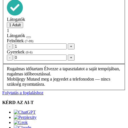
Látogatók
1
Látogatók
Felnőttek
(7-99)
-
+
Gyerekek
(0-6)
-
+
Rugalmas időtartam
Élvezze a tapasztalatot a saját tempójában,
rugalmas időbeosztással.
Mobiljegy
Mutasd meg a jegyedet a telefonodon — nincs
szükség nyomtatásra.
Folytatás a foglaláshoz
KÉRD AZ AI-T