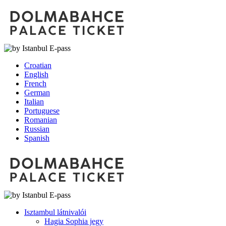
Croatian
English
French
German
Italian
Portuguese
Romanian
Russian
Spanish
Isztambul látnivalói
Hagia Sophia jegy