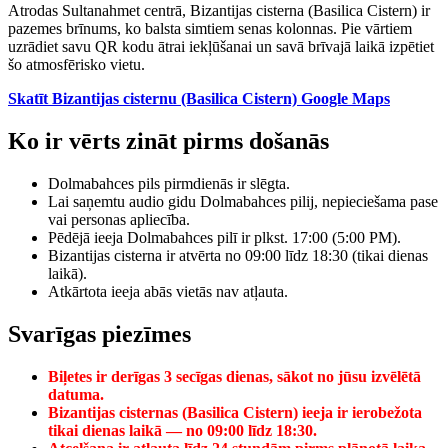
Atrodas Sultanahmet centrā, Bizantijas cisterna (Basilica Cistern) ir
pazemes brīnums, ko balsta simtiem senas kolonnas. Pie vārtiem
uzrādiet savu QR kodu ātrai iekļūšanai un savā brīvajā laikā izpētiet
šo atmosfērisko vietu.
Skatīt Bizantijas cisternu (Basilica Cistern) Google Maps
Ko ir vērts zināt pirms došanās
Dolmabahces pils pirmdienās ir slēgta.
Lai saņemtu audio gidu Dolmabahces pilij, nepieciešama pase
vai personas apliecība.
Pēdējā ieeja Dolmabahces pilī ir plkst. 17:00 (5:00 PM).
Bizantijas cisterna ir atvērta no 09:00 līdz 18:30 (tikai dienas
laikā).
Atkārtota ieeja abās vietās nav atļauta.
Svarīgas piezīmes
Biļetes ir derīgas 3 secīgas dienas, sākot no jūsu izvēlētā
datuma.
Bizantijas cisternas (Basilica Cistern) ieeja ir ierobežota
tikai dienas laikā — no 09:00 līdz 18:30.