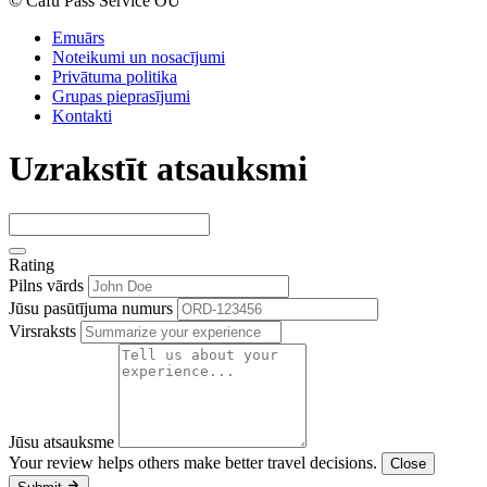
© Cafu Pass Service OÜ
Emuārs
Noteikumi un nosacījumi
Privātuma politika
Grupas pieprasījumi
Kontakti
Uzrakstīt atsauksmi
Rating
Pilns vārds
Jūsu pasūtījuma numurs
Virsraksts
Jūsu atsauksme
Your review helps others make better travel decisions.
Close