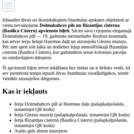
Izbaudiet divus no ikoniskākajiem Stambulas apskates objektiem ar
vienu nevainojamu
Dolmabahces pils un Bizantijas cisterna
(Basilica Cistern) apvienoto biļeti
. Sāciet savu ceļojumu elegantajā
Dolmabahces pilī — 19. gadsimta meistardarbs Bosfora krastmalā,
kas ietver ieeju lielajā Haremas daļā un aizraujošo Gleznu muzeju.
Pēc tam spert soli laikā un dodieties lejup atmosfēriskajā Bizantijas
cisternā (Basilica Cistern), kur gadsimtiem senas kolonnas paceļas
no mirdzošajiem ūdeņiem.
Šī apvienotā biļete ietver iekļūšanu bez rindas un ir lielisks veids, kā
sev piemērotā tempā iepazīt divus Stambulas visatšķirīgākos, tomēr
vienlīdz aizraujošos dārgumus.
Kas ir iekļauts
Ieeja Dolmabahces pilī ar Haremas daļu (pašapkalpošanās,
izmantojot QR kodu)
Ieeja Gleznu muzejā (pašapkalpošanās, izmantojot QR kodu)
Ieeja Bizantijas cisternā (Basilica Cistern) (pašapkalpošanās,
izmantojot QR kodu)
Audio gids abiem muzejiem