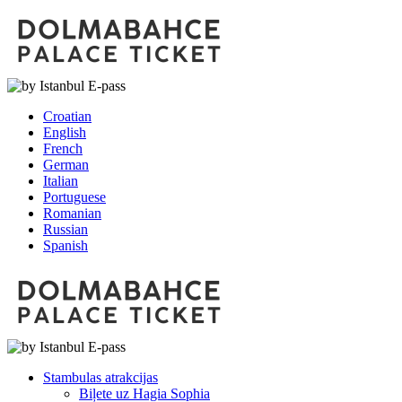
Croatian
English
French
German
Italian
Portuguese
Romanian
Russian
Spanish
Stambulas atrakcijas
Biļete uz Hagia Sophia