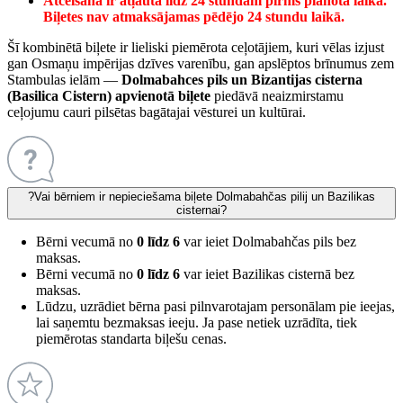
Atcelšana ir atļauta līdz 24 stundām pirms plānotā laika.
Biļetes nav atmaksājamas pēdējo 24 stundu laikā.
Šī kombinētā biļete ir lieliski piemērota ceļotājiem, kuri vēlas izjust
gan Osmaņu impērijas dzīves varenību, gan apslēptos brīnumus zem
Stambulas ielām —
Dolmabahces pils un Bizantijas cisterna
(Basilica Cistern) apvienotā biļete
piedāvā neaizmirstamu
ceļojumu cauri pilsētas bagātajai vēsturei un kultūrai.
?
Vai bērniem ir nepieciešama biļete Dolmabahčas pilij un Bazilikas
cisternai?
Bērni vecumā no
0 līdz 6
var ieiet
Dolmabahčas pils
bez
maksas.
Bērni vecumā no
0 līdz 6
var ieiet
Bazilikas cisternā
bez
maksas.
Lūdzu, uzrādiet bērna pasi pilnvarotajam personālam pie ieejas,
lai saņemtu bezmaksas ieeju. Ja pase netiek uzrādīta, tiek
piemērotas standarta biļešu cenas.