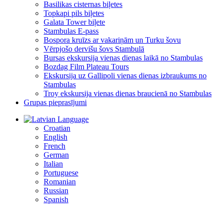
Basilikas cisternas biļetes
Topkapi pils biļetes
Galata Tower biļete
Stambulas E-pass
Bospora kruīzs ar vakariņām un Turku šovu
Vērpjošo dervišu šovs Stambulā
Bursas ekskursija vienas dienas laikā no Stambulas
Bozdag Film Plateau Tours
Ekskursija uz Gallipoli vienas dienas izbraukums no
Stambulas
Troy ekskursija vienas dienas braucienā no Stambulas
Grupas pieprasījumi
Language
Croatian
English
French
German
Italian
Portuguese
Romanian
Russian
Spanish