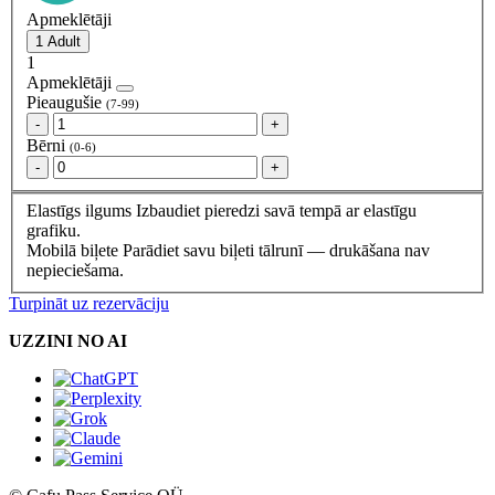
Apmeklētāji
1
Apmeklētāji
Pieaugušie
(7-99)
-
+
Bērni
(0-6)
-
+
Elastīgs ilgums
Izbaudiet pieredzi savā tempā ar elastīgu
grafiku.
Mobilā biļete
Parādiet savu biļeti tālrunī — drukāšana nav
nepieciešama.
Turpināt uz rezervāciju
UZZINI NO AI