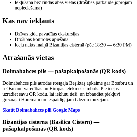
Iekļūšana bez rindas abās vietās (drošības pārbaude joprojām
nepieciešama)
Kas nav iekļauts
Dzīvas gida pavadītas ekskursijas
Drošības kontroles apiešana
Ieeja nakts maiņā Bizantijas cisternā (pēc 18:30 — 6:30 PM)
Atrašanās vietas
Dolmabahces pils — pašapkalpošanās (QR kods)
Dolmabahces pils atrodas rosīgajā Beşiktaş apkaimē gar Bosforu un
ir Osmaņu varenības un Eiropas ietekmes simbols. Pie ieejas
uzrādiet savu QR kodu, lai iekļūtu tieši, un izbaudiet piekļuvi
greznajai Haremam un iespaidīgajam Gleznu muzejam.
Skatīt Dolmabahces pili Google Maps
Bizantijas cisterna (Basilica Cistern) —
pašapkalpošanās (QR kods)