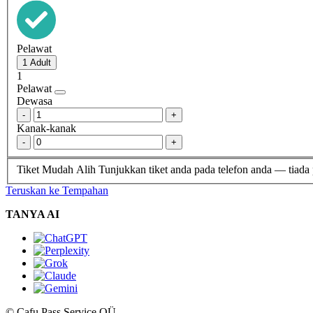
Pelawat
1
Pelawat
Dewasa
-
+
Kanak-kanak
-
+
Tiket Mudah Alih
Tunjukkan tiket anda pada telefon anda — tiada
Teruskan ke Tempahan
TANYA AI
© Cafu Pass Service OÜ