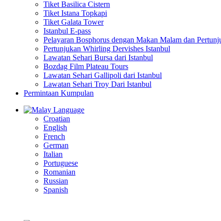
Tiket Basilica Cistern
Tiket Istana Topkapi
Tiket Galata Tower
Istanbul E-pass
Pelayaran Bosphorus dengan Makan Malam dan Pertunj
Pertunjukan Whirling Dervishes Istanbul
Lawatan Sehari Bursa dari Istanbul
Bozdag Film Plateau Tours
Lawatan Sehari Gallipoli dari Istanbul
Lawatan Sehari Troy Dari Istanbul
Permintaan Kumpulan
Language
Croatian
English
French
German
Italian
Portuguese
Romanian
Russian
Spanish