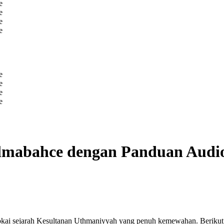
Dolmabahce dengan Panduan Audi
i sejarah Kesultanan Uthmaniyyah yang penuh kemewahan. Berikut ial