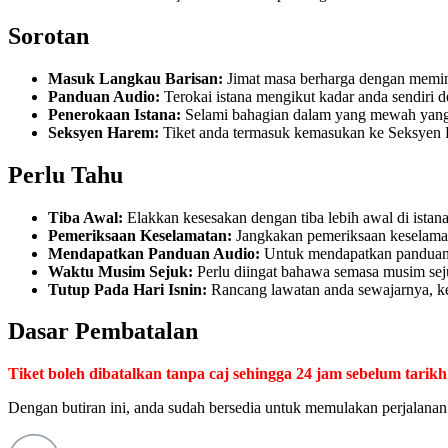
Sorotan
Masuk Langkau Barisan:
Jimat masa berharga dengan memint
Panduan Audio:
Terokai istana mengikut kadar anda sendiri 
Penerokaan Istana:
Selami bahagian dalam yang mewah yang 
Seksyen Harem:
Tiket anda termasuk kemasukan ke Seksyen H
Perlu Tahu
Tiba Awal:
Elakkan kesesakan dengan tiba lebih awal di ista
Pemeriksaan Keselamatan:
Jangkakan pemeriksaan keselamat
Mendapatkan Panduan Audio:
Untuk mendapatkan panduan a
Waktu Musim Sejuk:
Perlu diingat bahawa semasa musim sejuk
Tutup Pada Hari Isnin:
Rancang lawatan anda sewajarnya, ker
Dasar Pembatalan
Tiket boleh dibatalkan tanpa caj sehingga 24 jam sebelum tarik
Dengan butiran ini, anda sudah bersedia untuk memulakan perjalan