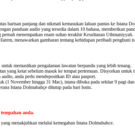
as barisan panjang dan nikmati kemasukan laluan pantas ke Istana D
dengan panduan audio yang tersedia dalam 10 bahasa, memberikan panda
pernah menempatkan enam sultan terakhir Kesultanan Uthmaniyyah.
arem, menawarkan gambaran tentang kehidupan peribadi penghuni ist
na untuk memastikan pengalaman lawatan berpandu yang lebih tenang.
an yang ketat sebelum masuk ke tempat pertemuan. Disyorkan untuk ti
udio, anda perlu mendepositkan ID atau pasport.
 (1 November hingga 31 Mac), istana dibuka pada sekitar 9 pagi dan d
ana Istana Dolmabahçe ditutup pada hari Isnin.
h tempahan anda.
an yang menakjubkan melalui kemegahan Istana Dolmabahce.