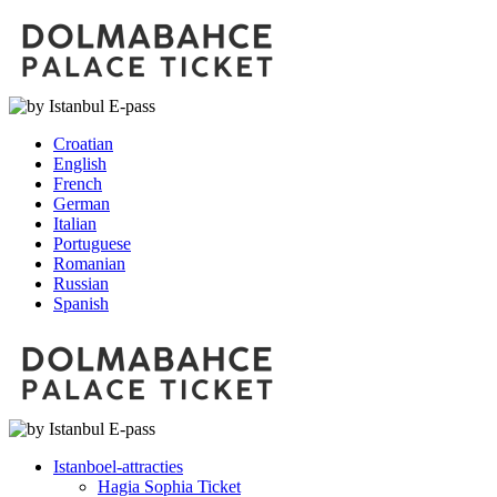
Croatian
English
French
German
Italian
Portuguese
Romanian
Russian
Spanish
Istanboel-attracties
Hagia Sophia Ticket