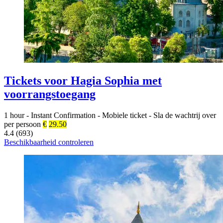
Tickets voor Hagia Sophia met
voorrangstoegang
1 hour
-
Instant Confirmation
-
Mobiele ticket
-
Sla de wachtrij over
per persoon
€
29.50
4.4 (693)
Beschikbaarheid controleren