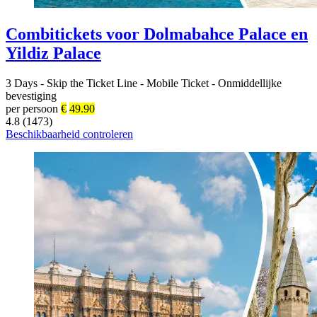
Combitickets voor Dolmabahce Palace en
Yildiz Palace
3 Days
-
Skip the Ticket Line
-
Mobile Ticket
-
Onmiddellijke
bevestiging
per persoon
€
49.90
4.8 (1473)
Beschikbaarheid controleren