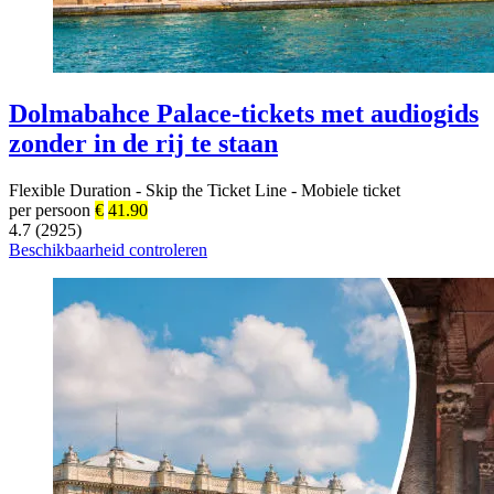
Dolmabahce Palace-tickets met audiogids
zonder in de rij te staan
Flexible Duration
-
Skip the Ticket Line
-
Mobiele ticket
per persoon
€
41.90
4.7 (2925)
Beschikbaarheid controleren