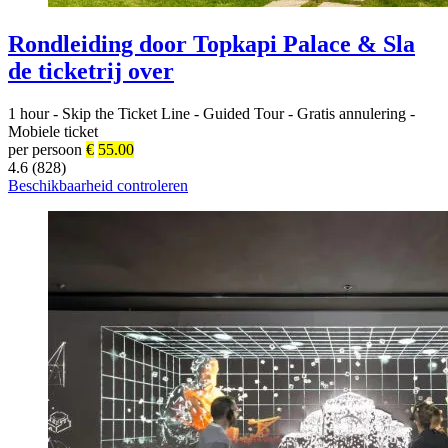
Rondleiding door Topkapi Palace & Sla
de ticketrij over
1 hour
-
Skip the Ticket Line
-
Guided Tour
-
Gratis annulering
-
Mobiele ticket
per persoon
€
55.00
4.6 (828)
Beschikbaarheid controleren