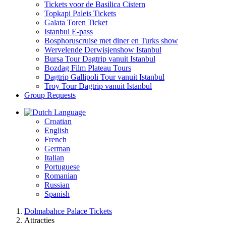
Tickets voor de Basilica Cistern
Topkapi Paleis Tickets
Galata Toren Ticket
Istanbul E-pass
Bosphoruscruise met diner en Turks show
Wervelende Derwisjenshow Istanbul
Bursa Tour Dagtrip vanuit Istanbul
Bozdag Film Plateau Tours
Dagtrip Gallipoli Tour vanuit Istanbul
Troy Tour Dagtrip vanuit Istanbul
Group Requests
Language
Croatian
English
French
German
Italian
Portuguese
Romanian
Russian
Spanish
Dolmabahce Palace Tickets
Attracties