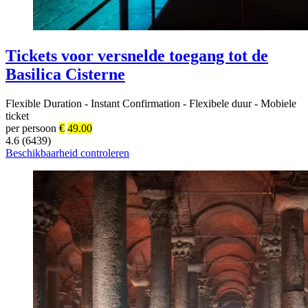
Tickets voor versnelde toegang tot de
Basilica Cisterne
Flexible Duration
-
Instant Confirmation
-
Flexibele duur
-
Mobiele
ticket
per persoon
€
49.00
4.6 (6439)
Beschikbaarheid controleren