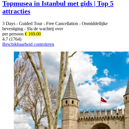
Topmusea in Istanbul met gids | Top 5
attracties
3 Days
-
Guided Tour
-
Free Cancellation
-
Onmiddellijke
bevestiging
-
Sla de wachtrij over
per persoon
€
169.00
4.7 (1764)
Beschikbaarheid controleren