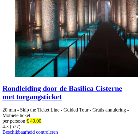
Rondleiding door de Basilica Cisterne
met toegangsticket
20 min
-
Skip the Ticket Line
-
Guided Tour
-
Gratis annulering
-
Mobiele ticket
per persoon
€
49.00
4.3 (577)
Beschikbaarheid controleren