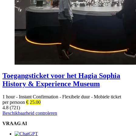
Toegangsticket voor het Hagia Sophia
History & Experience Museum
1 hour
-
Instant Confirmation
-
Flexibele duur
-
Mobiele ticket
per persoon
€
25.00
4.8 (721)
Beschikbaarheid controleren
VRAAG AI