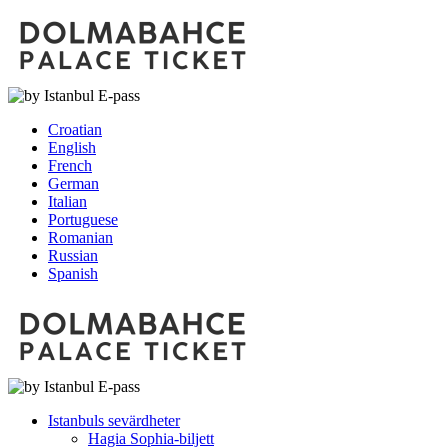
Croatian
English
French
German
Italian
Portuguese
Romanian
Russian
Spanish
Istanbuls sevärdheter
Hagia Sophia-biljett