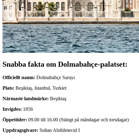
Snabba fakta om Dolmabahçe-palatset:
Officiellt namn:
Dolmabahçe Sarayı
Plats:
Beşiktaş, Istanbul, Turkiet
Närmaste landmärke:
Beşiktaş
Invigdes:
1856
Öppettider:
09.00 till 16.00 (Stängt på måndagar och torsdagar)
Uppdragsgivare:
Sultan Abdülmecid I