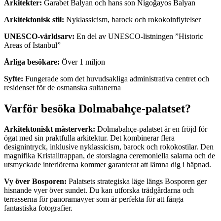
Arkitekter:
Garabet Balyan och hans son Nigoğayos Balyan
Arkitektonisk stil:
Nyklassicism, barock och rokokoinflytelser
UNESCO-världsarv:
En del av UNESCO-listningen ”Historic
Areas of Istanbul”
Årliga besökare:
Över 1 miljon
Syfte:
Fungerade som det huvudsakliga administrativa centret och
residenset för de osmanska sultanerna
Varför besöka Dolmabahçe-palatset?
Arkitektoniskt mästerverk:
Dolmabahçe-palatset är en fröjd för
ögat med sin praktfulla arkitektur. Det kombinerar flera
designintryck, inklusive nyklassicism, barock och rokokostilar. Den
magnifika Kristalltrappan, de storslagna ceremoniella salarna och de
utsmyckade interiörerna kommer garanterat att lämna dig i häpnad.
Vy över Bosporen:
Palatsets strategiska läge längs Bosporen ger
hisnande vyer över sundet. Du kan utforska trädgårdarna och
terrasserna för panoramavyer som är perfekta för att fånga
fantastiska fotografier.