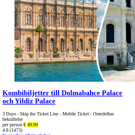
Kombibiljetter till Dolmabahce Palace
och Yildiz Palace
3 Days
-
Skip the Ticket Line
-
Mobile Ticket
-
Omedelbar
bekräftelse
per person
€
49.90
4.8 (1473)