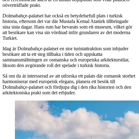
oöverträffade prakt.
Dolmabahçe-palatset har också en betydelsefull plats i turkisk
historia, eftersom det var där Mustafa Kemal Atatürk tillbringade
sina sista dagar. Hans rum har bevarats som ett museum, vilket gör
att besökare kan visa sin vördnad inför grundaren av det moderna
Turkiet.
Idag är Dolmabahçe-palatset en stor turistattraktion som inbjuder
besökare att ta ett steg tillbaka i tiden och uppskatta
sammansmältningen av osmanska och europeiska arkitekturstilar,
liksom den avgörande roll det spelade i turkisk historia.
Så om du är intresserad av att utforska ett palats där osmansk storhet
harmoniserar med europeisk elegans, planera ett besök till
Dolmabahçe-palatset och fördjupa dig i den rika historien och den
arkitektoniska prakt som det erbjuder.