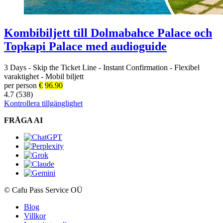
Kombibiljett till Dolmabahce Palace och
Topkapi Palace med audioguide
3 Days
-
Skip the Ticket Line
-
Instant Confirmation
-
Flexibel
varaktighet
-
Mobil biljett
per person
€
96.90
4.7 (538)
Kontrollera tillgänglighet
FRÅGA AI
© Cafu Pass Service OÜ
Blog
Villkor