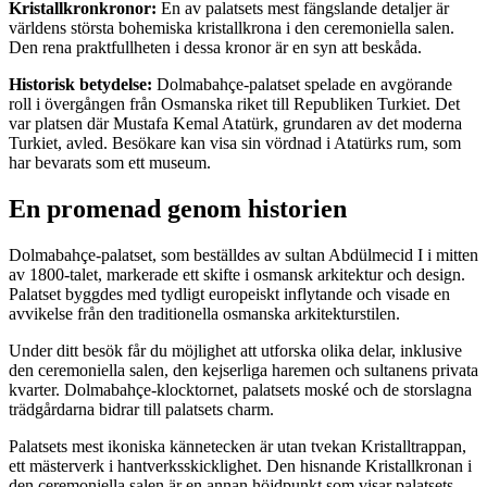
Kristallkronkronor:
En av palatsets mest fängslande detaljer är
världens största bohemiska kristallkrona i den ceremoniella salen.
Den rena praktfullheten i dessa kronor är en syn att beskåda.
Historisk betydelse:
Dolmabahçe-palatset spelade en avgörande
roll i övergången från Osmanska riket till Republiken Turkiet. Det
var platsen där Mustafa Kemal Atatürk, grundaren av det moderna
Turkiet, avled. Besökare kan visa sin vördnad i Atatürks rum, som
har bevarats som ett museum.
En promenad genom historien
Dolmabahçe-palatset, som beställdes av sultan Abdülmecid I i mitten
av 1800-talet, markerade ett skifte i osmansk arkitektur och design.
Palatset byggdes med tydligt europeiskt inflytande och visade en
avvikelse från den traditionella osmanska arkitekturstilen.
Under ditt besök får du möjlighet att utforska olika delar, inklusive
den ceremoniella salen, den kejserliga haremen och sultanens privata
kvarter. Dolmabahçe-klocktornet, palatsets moské och de storslagna
trädgårdarna bidrar till palatsets charm.
Palatsets mest ikoniska kännetecken är utan tvekan Kristalltrappan,
ett mästerverk i hantverksskicklighet. Den hisnande Kristallkronan i
den ceremoniella salen är en annan höjdpunkt som visar palatsets