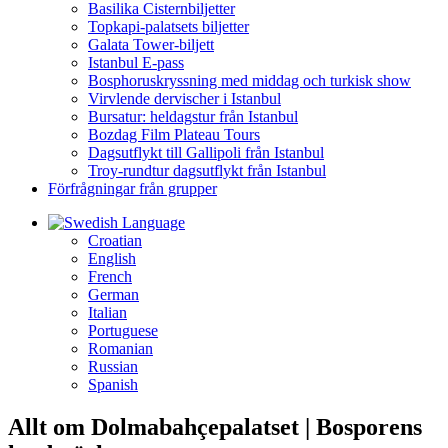
Basilika Cisternbiljetter
Topkapi-palatsets biljetter
Galata Tower-biljett
Istanbul E-pass
Bosphoruskryssning med middag och turkisk show
Virvlende dervischer i Istanbul
Bursatur: heldagstur från Istanbul
Bozdag Film Plateau Tours
Dagsutflykt till Gallipoli från Istanbul
Troy-rundtur dagsutflykt från Istanbul
Förfrågningar från grupper
Language
Croatian
English
French
German
Italian
Portuguese
Romanian
Russian
Spanish
Allt om Dolmabahçepalatset | Bosporens