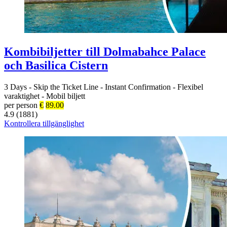
Kombibiljetter till Dolmabahce Palace
och Basilica Cistern
3 Days
-
Skip the Ticket Line
-
Instant Confirmation
-
Flexibel
varaktighet
-
Mobil biljett
per person
€
89.00
4.9 (1881)
Kontrollera tillgänglighet