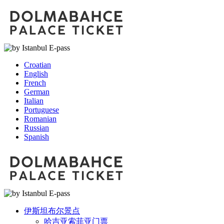
Croatian
English
French
German
Italian
Portuguese
Romanian
Russian
Spanish
伊斯坦布尔景点
哈吉亚索菲亚门票