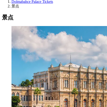
Dolmabahce Palace Tickets
景点
景点