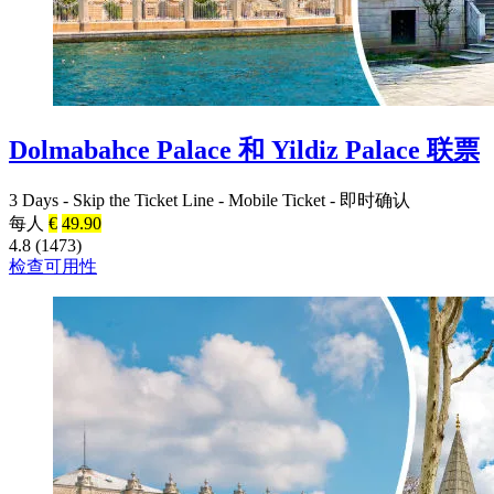
Dolmabahce Palace 和 Yildiz Palace 联票
3 Days
-
Skip the Ticket Line
-
Mobile Ticket
-
即时确认
每人
€
49.90
4.8 (1473)
检查可用性