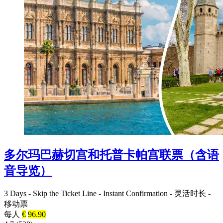
多尔玛巴赫切宫和托普卡帕宫联票（含语
音导览）
3 Days
-
Skip the Ticket Line
-
Instant Confirmation
-
灵活时长
-
移动票
每人
€
96.90