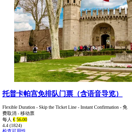
托普卡帕宫免排队门票（含语音导览）
Flexible Duration
-
Skip the Ticket Line
-
Instant Confirmation
-
免
费取消
-
移动票
每人
€
56.00
4.4 (1824)
检查可用性