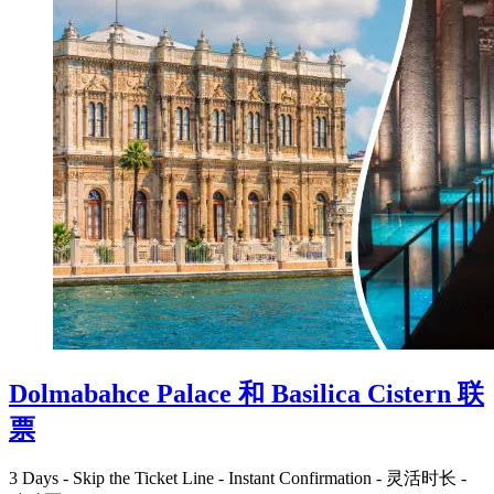
Dolmabahce Palace 和 Basilica Cistern 联
票
3 Days
-
Skip the Ticket Line
-
Instant Confirmation
-
灵活时长
-