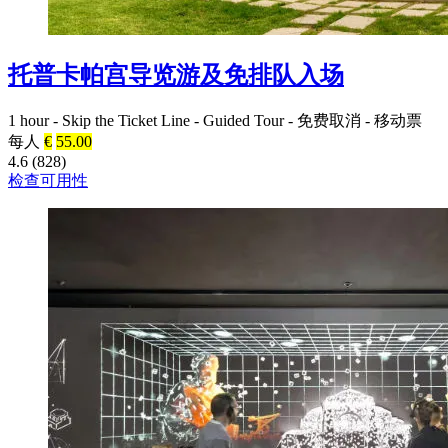
托普卡帕宫导览游及免排队入场
1 hour
-
Skip the Ticket Line
-
Guided Tour
-
免费取消
-
移动票
每人
€
55.00
4.6 (828)
检查可用性