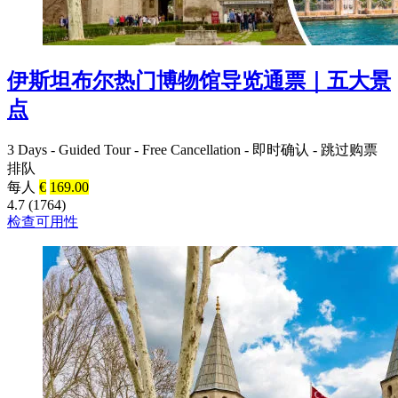
伊斯坦布尔热门博物馆导览通票｜五大景
点
3 Days
-
Guided Tour
-
Free Cancellation
-
即时确认
-
跳过购票
排队
每人
€
169.00
4.7 (1764)
检查可用性