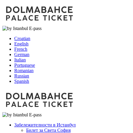
Croatian
English
French
German
Italian
Portuguese
Romanian
Russian
Spanish
Забележителности в Истанбул
Билет за Света София