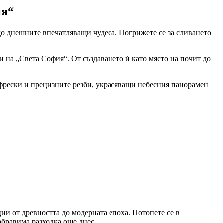
ия“
о днешните впечатляващи чудеса. Погрижете се за сливането
и на „Света София“. От създаването ѝ като място на почит до
 фрески и прецизните резби, украсяващи небесния панорамен
и от древността до модерната епоха. Потопете се в
абравима разходка още днес.