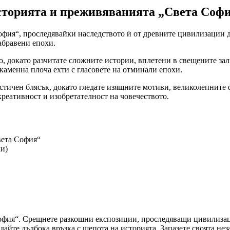
сторията и преживяванията „Света Соф
фия“, проследявайки наследството ѝ от древните цивилизации д
абравени епохи.
, докато разчитате сложните истории, вплетени в свещените зал
аменна плоча ехти с гласовете на отминали епохи.
истичен блясък, докато гледате изящните мотиви, великолепните
 креативност и изобретателност на човечеството.
вета София“
ки)
офия“. Срещнете разкошни експозиции, проследяващи цивилизаци
йте дълбока връзка с шепота на историята. Запазете своята нез