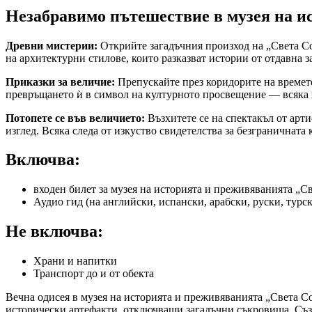
Незабравимо пътешествие в музея на и
Древни мистерии:
Открийте загадъчния произход на „Света Со
на архитектурни стилове, които разказват истории от отдавна з
Приказки за величие:
Препускайте през коридорите на времето
превръщането ѝ в символ на културното просвещение — всяка к
Потопете се във величието:
Възхитете се на спектакъл от арт
изглед. Всяка следа от изкуство свидетелства за безграничната
Включва:
входен билет за музея на историята и преживяванията „С
Аудио гид (на английски, испански, арабски, руски, турс
Не включва:
Храни и напитки
Транспорт до и от обекта
Вечна одисея в музея на историята и преживяванията „Света С
исторически артефакти, отключващи загадъчни съкровища. Създа