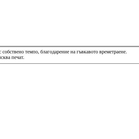
с собствено темпо, благодарение на гъвкавото времетраене.
сква печат.