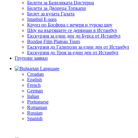
Билети за Базиликата Цистерна
Билети за Двореца Топкапи
Билет за кулата Галата
Istanbul E-pass
Круиз по Босфора с вечеря и турско шоу
Шоу на въртящите се дервиши в Истанбул
Екскурзия за един ден до Бурса от Истанбул
Bozdag Film Plateau Tours
Екскурзия до Галиполи за един ден от Истанбул
Екскурзия до Троя за един ден от Истанбул
Групови заявки
Language
Croatian
English
French
German
Italian
Portuguese
Romanian
Russian
Spanish