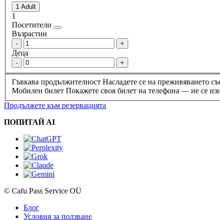
1
Посетители
Възрастни
-
+
Деца
-
+
Гъвкава продължителност
Насладете се на преживяването съ
Мобилен билет
Покажете своя билет на телефона — не се изи
Продължете към резервацията
ПОПИТАЙ AI
© Cafu Pass Service OÜ
Блог
Условия за ползване