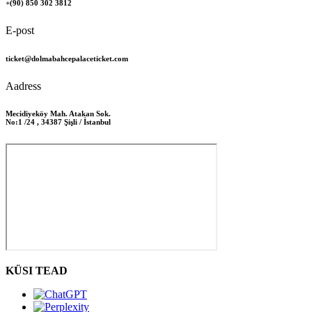
+(90) 850 302 3812
E-post
ticket@dolmabahcepalaceticket.com
Aadress
Mecidiyeköy Mah. Atakan Sok.
No:1 /24 , 34387 Şişli / İstanbul
KÜSI TEAD