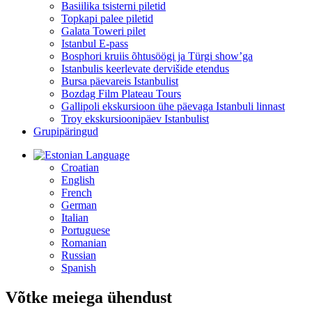
Basiilika tsisterni piletid
Topkapi palee piletid
Galata Toweri pilet
Istanbul E-pass
Bosphori kruiis õhtusöögi ja Türgi show’ga
Istanbulis keerlevate dervišide etendus
Bursa päevareis Istanbulist
Bozdag Film Plateau Tours
Gallipoli ekskursioon ühe päevaga Istanbuli linnast
Troy ekskursioonipäev Istanbulist
Grupipäringud
Language
Croatian
English
French
German
Italian
Portuguese
Romanian
Russian
Spanish
Võtke meiega ühendust