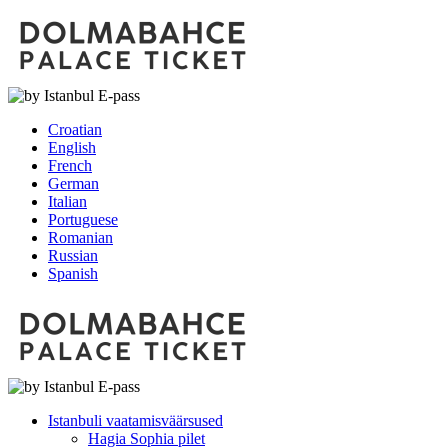
Croatian
English
French
German
Italian
Portuguese
Romanian
Russian
Spanish
Istanbuli vaatamisväärsused
Hagia Sophia pilet