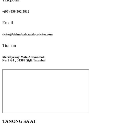
+(90) 850 302 3812
Email
ticket@dolmabahcepalaceticket.com
Tirahan
Mecidiyeköy Mah. Atakan Sok.
No:1 /24 , 34387 Şişli / İstanbul
TANONG SA AI