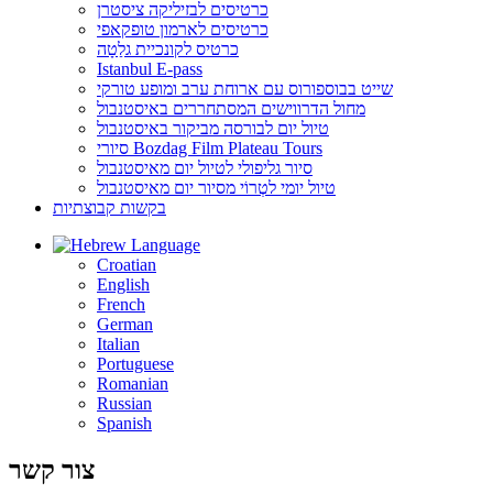
כרטיסים לבזיליקה ציסטרן
כרטיסים לארמון טופקאפי
כרטיס לקונכיית גלַטָה
Istanbul E-pass
שייט בבוספורוס עם ארוחת ערב ומופע טורקי
מחול הדרווישים המסתחררים באיסטנבול
טיול יום לבורסה מביקור באיסטנבול
סיורי Bozdag Film Plateau Tours
סיור גליפולי לטיול יום מאיסטנבול
טיול יומי לטְרוֹי מסיור יום מאיסטנבול
בקשות קבוצתיות
Language
Croatian
English
French
German
Italian
Portuguese
Romanian
Russian
Spanish
צור קשר