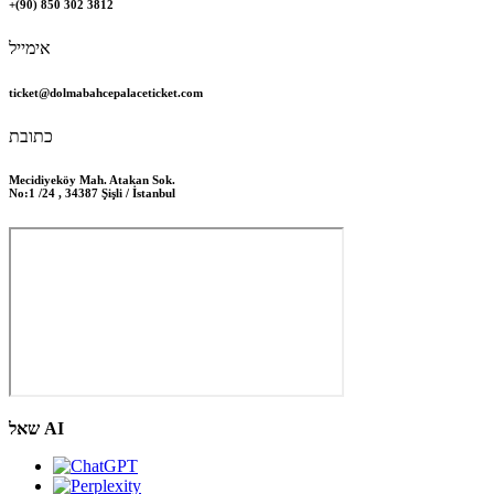
+(90) 850 302 3812
אימייל
ticket@dolmabahcepalaceticket.com
כתובת
Mecidiyeköy Mah. Atakan Sok.
No:1 /24 , 34387 Şişli / İstanbul
שאל AI