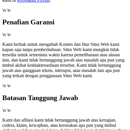
kami di
Kebijakan Privasi
.
\n \n
Penafian Garansi
\n \n
Kami berhak untuk mengubah Konten dan fitur Situs Web kami
kapan saja tanpa pemberitahuan. Situs Web kami mungkin tidak
tersedia untuk sementara waktu karena pemeliharaan atau alasan
lain, dan kami tidak bertanggung jawab atas masalah apa pun yang
timbul akibat ketidaktersediaan tersebut. Kami tidak bertanggung
jawab atas gangguan teknis, interupsi, atau masalah lain apa pun
yang terkait dengan penggunaan Situs Web kami.
\n \n
Batasan Tanggung Jawab
\n \n
Kami dan afiliasi kami tidak bertanggung jawab atas kerugian,
cedera, klaim, kewajiban, atau kerusakan apa pun yang timbul