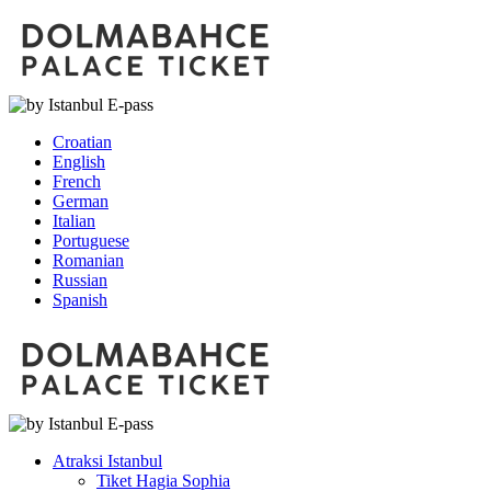
Croatian
English
French
German
Italian
Portuguese
Romanian
Russian
Spanish
Atraksi Istanbul
Tiket Hagia Sophia