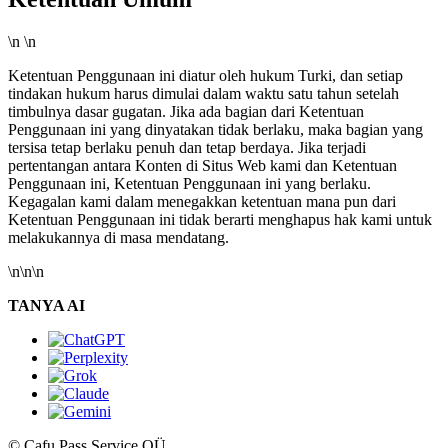
\n \n
Ketentuan Penggunaan ini diatur oleh hukum Turki, dan setiap
tindakan hukum harus dimulai dalam waktu satu tahun setelah
timbulnya dasar gugatan. Jika ada bagian dari Ketentuan
Penggunaan ini yang dinyatakan tidak berlaku, maka bagian yang
tersisa tetap berlaku penuh dan tetap berdaya. Jika terjadi
pertentangan antara Konten di Situs Web kami dan Ketentuan
Penggunaan ini, Ketentuan Penggunaan ini yang berlaku.
Kegagalan kami dalam menegakkan ketentuan mana pun dari
Ketentuan Penggunaan ini tidak berarti menghapus hak kami untuk
melakukannya di masa mendatang.
\n\n\n
TANYA AI
© Cafu Pass Service OÜ