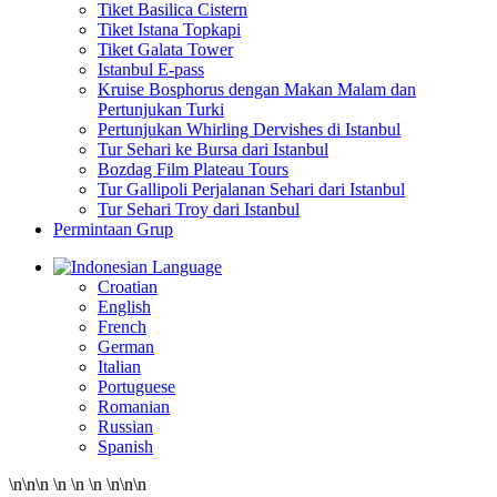
Tiket Basilica Cistern
Tiket Istana Topkapi
Tiket Galata Tower
Istanbul E-pass
Kruise Bosphorus dengan Makan Malam dan
Pertunjukan Turki
Pertunjukan Whirling Dervishes di Istanbul
Tur Sehari ke Bursa dari Istanbul
Bozdag Film Plateau Tours
Tur Gallipoli Perjalanan Sehari dari Istanbul
Tur Sehari Troy dari Istanbul
Permintaan Grup
Language
Croatian
English
French
German
Italian
Portuguese
Romanian
Russian
Spanish
\n\n\n
\n
\n
\n
\n\n\n