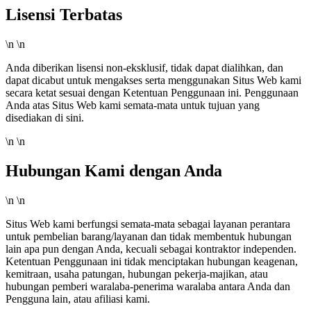
Lisensi Terbatas
\n \n
Anda diberikan lisensi non-eksklusif, tidak dapat dialihkan, dan
dapat dicabut untuk mengakses serta menggunakan Situs Web kami
secara ketat sesuai dengan Ketentuan Penggunaan ini. Penggunaan
Anda atas Situs Web kami semata-mata untuk tujuan yang
disediakan di sini.
\n \n
Hubungan Kami dengan Anda
\n \n
Situs Web kami berfungsi semata-mata sebagai layanan perantara
untuk pembelian barang/layanan dan tidak membentuk hubungan
lain apa pun dengan Anda, kecuali sebagai kontraktor independen.
Ketentuan Penggunaan ini tidak menciptakan hubungan keagenan,
kemitraan, usaha patungan, hubungan pekerja-majikan, atau
hubungan pemberi waralaba-penerima waralaba antara Anda dan
Pengguna lain, atau afiliasi kami.