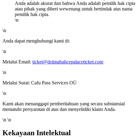
Anda adalah akurat dan bahwa Anda adalah pemilik hak cipta
atau pihak yang diberi wewenang untuk bertindak atas nama
pemilik hak cipta.
\n
\n
Anda dapat menghubungi kami di:
\n
Melalui Email:
ticket@dolmabahcepalaceticket.com
\n
Melalui Surat: Cafu Pass Services OÜ
\n
Kami akan menanggapi pemberitahuan yang secara substansial
mematuhi persyaratan di atas dan menyelidiki klaim Anda.
\n \n
Kekayaan Intelektual