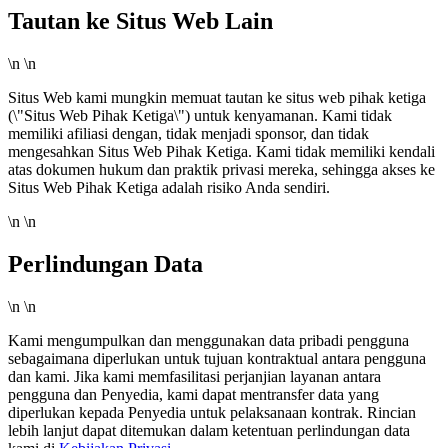
Tautan ke Situs Web Lain
\n \n
Situs Web kami mungkin memuat tautan ke situs web pihak ketiga
(\"Situs Web Pihak Ketiga\") untuk kenyamanan. Kami tidak
memiliki afiliasi dengan, tidak menjadi sponsor, dan tidak
mengesahkan Situs Web Pihak Ketiga. Kami tidak memiliki kendali
atas dokumen hukum dan praktik privasi mereka, sehingga akses ke
Situs Web Pihak Ketiga adalah risiko Anda sendiri.
\n \n
Perlindungan Data
\n \n
Kami mengumpulkan dan menggunakan data pribadi pengguna
sebagaimana diperlukan untuk tujuan kontraktual antara pengguna
dan kami. Jika kami memfasilitasi perjanjian layanan antara
pengguna dan Penyedia, kami dapat mentransfer data yang
diperlukan kepada Penyedia untuk pelaksanaan kontrak. Rincian
lebih lanjut dapat ditemukan dalam ketentuan perlindungan data