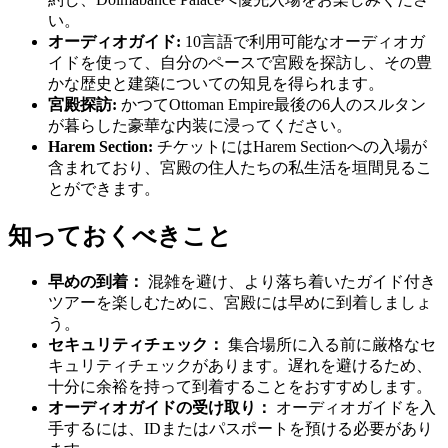
い。
オーディオガイド:
10言語で利用可能なオーディオガ
イドを使って、自分のペースで宮殿を探訪し、その豊
かな歴史と建築についての知見を得られます。
宮殿探訪:
かつてOttoman Empire最後の6人のスルタン
が暮らした豪華な内装に浸ってください。
Harem Section:
チケットにはHarem Sectionへの入場が
含まれており、宮殿の住人たちの私生活を垣間見るこ
とができます。
知っておくべきこと
早めの到着：
混雑を避け、より落ち着いたガイド付き
ツアーを楽しむために、宮殿には早めに到着しましょ
う。
セキュリティチェック：
集合場所に入る前に厳格なセ
キュリティチェックがあります。遅れを避けるため、
十分に余裕を持って到着することをおすすめします。
オーディオガイドの受け取り：
オーディオガイドを入
手するには、IDまたはパスポートを預ける必要があり