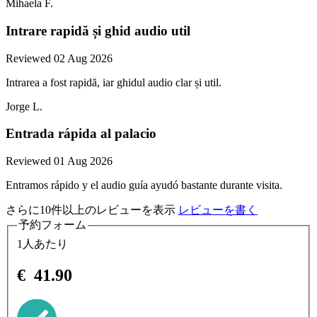
Mihaela F.
Intrare rapidă și ghid audio util
Reviewed 02 Aug 2026
Intrarea a fost rapidă, iar ghidul audio clar și util.
Jorge L.
Entrada rápida al palacio
Reviewed 01 Aug 2026
Entramos rápido y el audio guía ayudó bastante durante visita.
さらに10件以上のレビューを表示
レビューを書く
予約フォーム
1人あたり
€
41.90