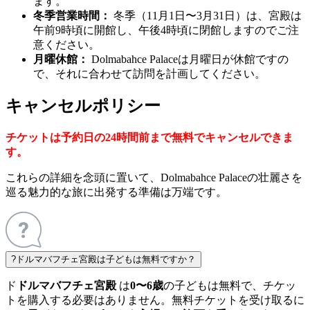
ます。
冬季営業時間：
冬季（11月1日〜3月31日）は、宮殿は
午前9時頃に開館し、午後4時頃に閉館しますのでご注
意ください。
月曜休館：
Dolmabahce Palaceは月曜日が休館ですの
で、それに合わせて訪問を計画してください。
キャンセルポリシー
チケットは予約日の24時間前まで無料でキャンセルできま
す。
これらの詳細を念頭に置いて、Dolmabahce Palaceの壮麗さを
巡る魅力的な旅に出発する準備は万端です。
?
ドルマバフチェ宮殿は子どもは無料ですか？
ド
ドルマバフチェ宮殿
は
0〜6歳
の子どもは無料で、チケッ
トを購入する必要はありません。無料チケットを受け取るに