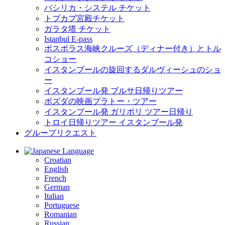
バシリカ・システル チケット
トプカプ宮殿チケット
ガラタ塔 チケット
Istanbul E-pass
ボスポラス海峡クルーズ（ディナー付き）とトル
コショー
イスタンブールの旋回するダルヴィーシュのショ
ー
イスタンブール発 ブルサ日帰りツアー
ボズダの映画プラトー・ツアー
イスタンブール発 ガリポリ ツアー日帰り
トロイ日帰りツアー イスタンブール発
グループリクエスト
Language
Croatian
English
French
German
Italian
Portuguese
Romanian
Russian