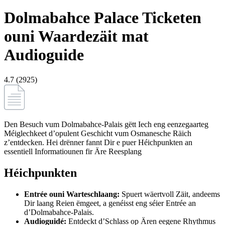
Dolmabahce Palace Ticketen
ouni Waardezäit mat
Audioguide
4.7 (2925)
Den Besuch vum Dolmabahce-Palais gëtt Iech eng eenzegaarteg
Méiglechkeet d’opulent Geschicht vum Osmanesche Räich
z’entdecken. Hei drënner fannt Dir e puer Héichpunkten an
essentiell Informatiounen fir Äre Reesplang
Héichpunkten
Entrée ouni Warteschlaang:
Spuert wäertvoll Zäit, andeems
Dir laang Reien ëmgeet, a genéisst eng séier Entrée an
d’Dolmabahce-Palais.
Audioguidé:
Entdeckt d’Schlass op Ären eegene Rhythmus