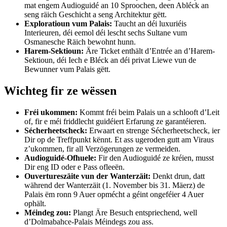
mat engem Audioguidé an 10 Sproochen, deen Abléck an
seng räich Geschicht a seng Architektur gëtt.
Exploratioun vum Palais:
Taucht an déi luxuriéis
Interieuren, déi eemol déi lescht sechs Sultane vum
Osmanesche Räich bewohnt hunn.
Harem-Sektioun:
Äre Ticket enthält d’Entrée an d’Harem-
Sektioun, déi Iech e Bléck an déi privat Liewe vun de
Bewunner vum Palais gëtt.
Wichteg fir ze wëssen
Fréi ukommen:
Kommt fréi beim Palais un a schlooft d’Leit
of, fir e méi friddlecht guidéiert Erfarung ze garantéieren.
Sécherheetscheck:
Erwaart en strenge Sécherheetscheck, ier
Dir op de Treffpunkt kënnt. Et ass ugeroden gutt am Viraus
z’ukommen, fir all Verzögerungen ze vermeiden.
Audioguidé-Ofhuele:
Fir den Audioguidé ze kréien, musst
Dir eng ID oder e Pass ofleeën.
Ouvertureszäite vun der Wanterzäit:
Denkt drun, datt
während der Wanterzäit (1. November bis 31. Mäerz) de
Palais ëm ronn 9 Auer opmécht a géint ongeféier 4 Auer
ophält.
Méindeg zou:
Plangt Äre Besuch entspriechend, well
d’Dolmabahce-Palais Méindegs zou ass.