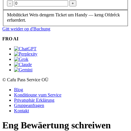
-
+
Mobilticket
Weis dengem Ticket um Handy — keng Ofdréck
erfuerdert.
Gitt weider op d'Buchung
FRO AI
© Cafu Pass Service OÜ
Blog
Konditioune vum Service
Privatsphär Erklärung
Gruppeanfragen
Kontakt
Eng Bewäertung schreiwen