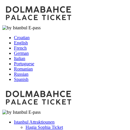
Croatian
English
French
German
Italian
Portuguese
Romanian
Russian
Spanish
Istanbul Attraktiounen
Hagia Sophia Ticket