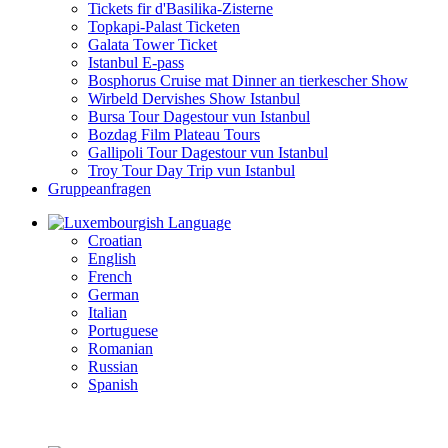
Tickets fir d'Basilika-Zisterne
Topkapi-Palast Ticketen
Galata Tower Ticket
Istanbul E-pass
Bosphorus Cruise mat Dinner an tierkescher Show
Wirbeld Dervishes Show Istanbul
Bursa Tour Dagestour vun Istanbul
Bozdag Film Plateau Tours
Gallipoli Tour Dagestour vun Istanbul
Troy Tour Day Trip vun Istanbul
Gruppeanfragen
Language
Croatian
English
French
German
Italian
Portuguese
Romanian
Russian
Spanish