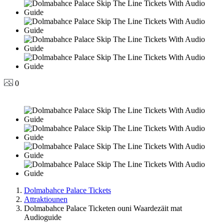
0
Dolmabahce Palace Tickets
Attraktiounen
Dolmabahce Palace Ticketen ouni Waardezäit mat
Audioguide