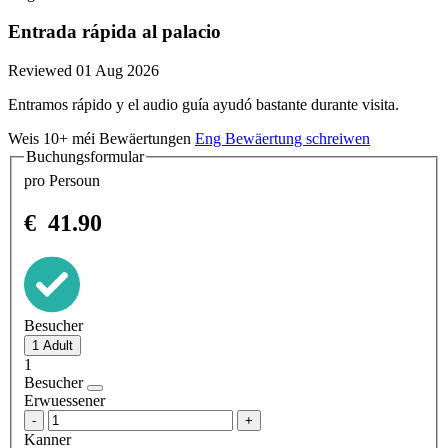
Entrada rápida al palacio
Reviewed 01 Aug 2026
Entramos rápido y el audio guía ayudó bastante durante visita.
Weis 10+ méi Bewäertungen
Eng Bewäertung schreiwen
Buchungsformular
pro Persoun
€
41.90
Besucher
1
Besucher
Erwuessener
-
+
Kanner