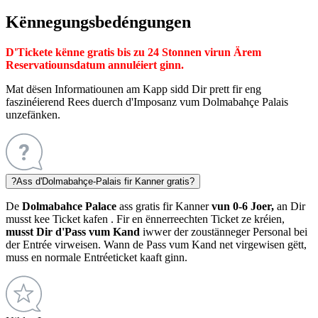
Kënnegungsbedéngungen
D'Tickete kënne gratis bis zu 24 Stonnen virun Ärem
Reservatiounsdatum annuléiert ginn.
Mat dësen Informatiounen am Kapp sidd Dir prett fir eng
faszinéierend Rees duerch d'Imposanz vum Dolmabahçe Palais
unzefänken.
?
Ass d'Dolmabahçe-Palais fir Kanner gratis?
De
Dolmabahce Palace
ass gratis fir Kanner
vun 0-6 Joer,
an Dir
musst
kee Ticket kafen
. Fir en ënnerreechten Ticket ze kréien,
musst Dir
d'Pass vum Kand
iwwer der zoustänneger Personal bei
der Entrée virweisen. Wann de Pass vum Kand net virgewisen gëtt,
muss en normale Entréeticket kaaft ginn.