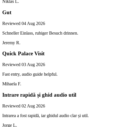
Niklas L.
Gut
Reviewed 04 Aug 2026
Schneller Einlass, ruhiger Besuch drinnen.
Jeremy R.
Quick Palace Visit
Reviewed 03 Aug 2026
Fast entry, audio guide helpful.
Mihaela F.
Intrare rapidă și ghid audio util
Reviewed 02 Aug 2026
Intrarea a fost rapidă, iar ghidul audio clar și util.
Jorge L.