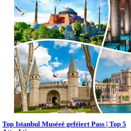
Top Istanbul Muséeë geféiert Pass | Top 5