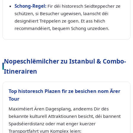
Schong-Regel:
Fir déi historesch Seidteppecher ze
schützen, si Besucher ugewisen, laanscht déi
designéiert Trëppelen ze goen. Et ass héich
recommandéiert, bequem Schong unzedoen.
Nopeschlëmilcher zu Istanbul & Combo-
Itinerairen
Top historesch Plazen fir ze besichen nom Ärer
Tour
Maximéiert Ären Dagesplang, andeems Dir dës
bekannte kulturell Attraktiounen besicht, déi bannent
Spadséierdistanz oder mat enger kuerzer
Transportfahrt vum Komplex leien: