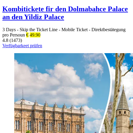
Kombitickete fir den Dolmabahce Palace
an den Yildiz Palace
3 Days
-
Skip the Ticket Line
-
Mobile Ticket
-
Direktbestätegung
pro Persoun
€
49.90
4.8 (1473)
Verfügbarkeet prüfen