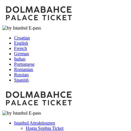
Croatian
English
French
German
Italian
Portuguese
Romanian
Russian
Spanish
Istanbul Attraktiounen
Hagia Sophia Ticket