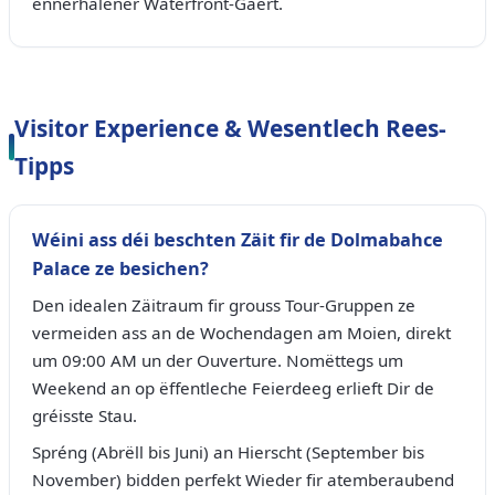
ënnerhalener Waterfront-Gäert.
Visitor Experience & Wesentlech Rees-
Tipps
Wéini ass déi beschten Zäit fir de Dolmabahce
Palace ze besichen?
Den idealen Zäitraum fir grouss Tour-Gruppen ze
vermeiden ass an de Wochendagen am Moien, direkt
um 09:00 AM un der Ouverture. Nomëttegs um
Weekend an op ëffentleche Feierdeeg erlieft Dir de
gréisste Stau.
Spréng (Abrëll bis Juni) an Hierscht (September bis
November) bidden perfekt Wieder fir atemberaubend