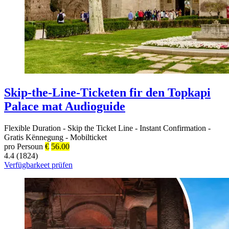
Skip-the-Line-Ticketen fir den Topkapi
Palace mat Audioguide
Flexible Duration
-
Skip the Ticket Line
-
Instant Confirmation
-
Gratis Kënnegung
-
Mobilticket
pro Persoun
€
56.00
4.4 (1824)
Verfügbarkeet prüfen