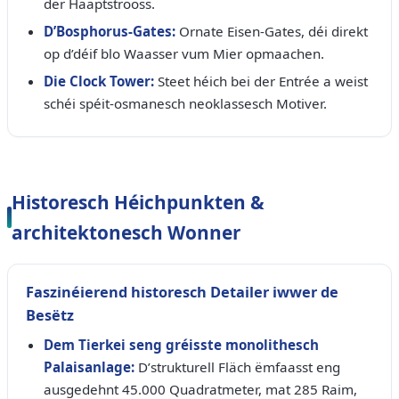
der Haaptstrooss.
D’Bosphorus-Gates:
Ornate Eisen-Gates, déi direkt
op d’déif blo Waasser vum Mier opmaachen.
Die Clock Tower:
Steet héich bei der Entrée a weist
schéi spéit-osmanesch neoklassesch Motiver.
Historesch Héichpunkten &
architektonesch Wonner
Faszinéierend historesch Detailer iwwer de
Besëtz
Dem Tierkei seng gréisste monolithesch
Palaisanlage:
D’strukturell Fläch ëmfaasst eng
ausgedehnt 45.000 Quadratmeter, mat 285 Raim,