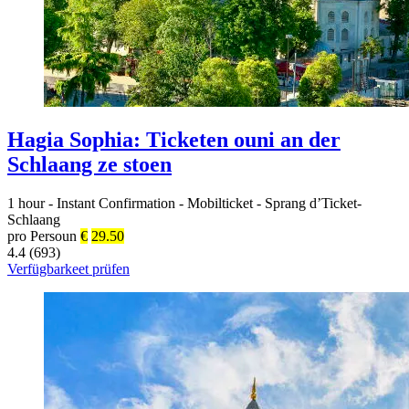
Hagia Sophia: Ticketen ouni an der
Schlaang ze stoen
1 hour
-
Instant Confirmation
-
Mobilticket
-
Sprang d’Ticket-
Schlaang
pro Persoun
€
29.50
4.4 (693)
Verfügbarkeet prüfen