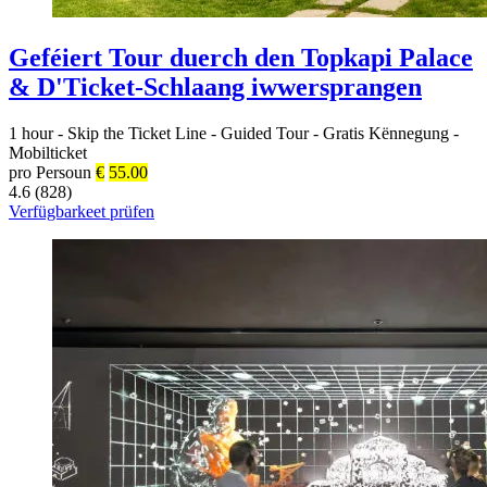
Geféiert Tour duerch den Topkapi Palace
& D'Ticket-Schlaang iwwersprangen
1 hour
-
Skip the Ticket Line
-
Guided Tour
-
Gratis Kënnegung
-
Mobilticket
pro Persoun
€
55.00
4.6 (828)
Verfügbarkeet prüfen