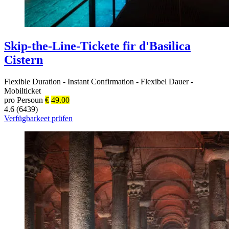
Skip-the-Line-Tickete fir d'Basilica
Cistern
Flexible Duration
-
Instant Confirmation
-
Flexibel Dauer
-
Mobilticket
pro Persoun
€
49.00
4.6 (6439)
Verfügbarkeet prüfen