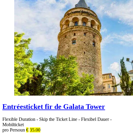
Entréesticket fir de Galata Tower
Flexible Duration
-
Skip the Ticket Line
-
Flexibel Dauer
-
Mobilticket
pro Persoun
€
35.00