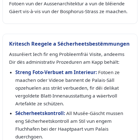
Fotoen vun der Aussenarchitektur a vun de bléiende
Gäert vis-à-vis vun der Bosphorus-Strass ze maachen.
Kritesch Reegele a Sécherheetsbestëmmungen
Assuréiert Iech fir eng Probleemfräi Visite, andeems
Dir dës administrativ Prozeduren am Kapp behält:
Streng Foto-Verbuet am Interieur:
Fotoen ze
maachen oder Videoe bannent de Palais-Säll
opzehuelen ass strikt verbueden, fir déi delikat
vergoldete Blatt-Innenausstattung a wäertvoll
Artefakte ze schützen.
Sécherheetskontroll:
All Musée-Gäscht mussen
eng Sécherheetskontroll am Stil vun engem
Fluchhafen bei der Haaptpaart vum Palais
duerchgoen.