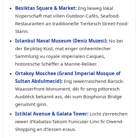
Besiktas Square & Market:
Eng lieweg lokal
Noperschaft mat villen Outdoor-Cafés, Seafood-
Restauranten an traditionelle Tierkesch Street-Food-
Stänn.
Istanbul Naval Museum (Deniz Muzesi):
No bei
der Beşiktaş-Küst, mat enger onheemlecher
Sammlung vu royale imperialen Caiques,
historesche Schëffer a Marine-Reliker.
Ortakoy Moschee (Grand Imperial Mosque of
Sultan Abdulmecid):
Eng iwwerraschend Barock-
Waasserfront-Monument, déi fir seng pittoresch
Ausbléck bekannt ass, déi vum Bosphorus Bridge
gerummt ginn.
Istiklal Avenue & Galata Tower:
Liicht z’erreechen
iwwer d’Kabatas-Taksim Funicular-Linn fir Owend-
Shopping an d’Iessen eraus.