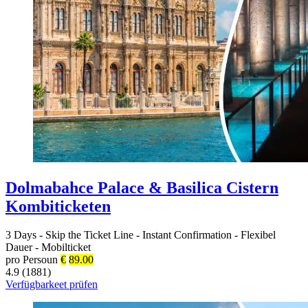
Dolmabahce Palace & Basilica Cistern
Kombiticketen
3 Days
-
Skip the Ticket Line
-
Instant Confirmation
-
Flexibel
Dauer
-
Mobilticket
pro Persoun
€
89.00
4.9 (1881)
Verfügbarkeet prüfen