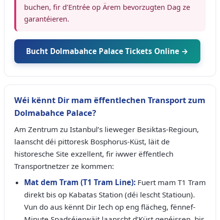
buchen, fir d’Entrée op Ärem bevorzugten Dag ze
garantéieren.
Bucht Dolmabahce Palace Tickets Online →
Wéi kënnt Dir mam ëffentlechen Transport zum
Dolmabahce Palace?
Am Zentrum zu Istanbul’s lieweger Besiktas-Regioun,
laanscht déi pittoresk Bosphorus-Küst, läit de
historesche Site exzellent, fir iwwer ëffentlech
Transportnetzer ze kommen:
Mat dem Tram (T1 Tram Line):
Fuert mam T1 Tram
direkt bis op Kabatas Station (déi lescht Statioun).
Vun do aus kënnt Dir Iech op eng flächeg, fënnef-
Minute Spadséierwäit laanscht d’Küst genéissen, bis