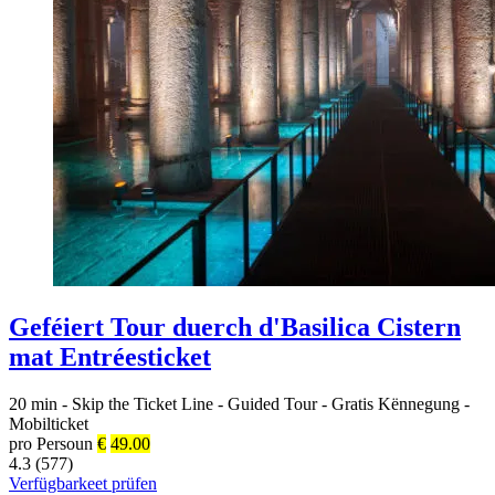
Geféiert Tour duerch d'Basilica Cistern
mat Entréesticket
20 min
-
Skip the Ticket Line
-
Guided Tour
-
Gratis Kënnegung
-
Mobilticket
pro Persoun
€
49.00
4.3 (577)
Verfügbarkeet prüfen