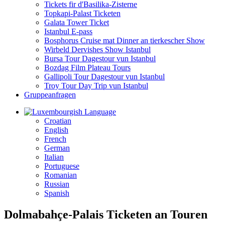
Tickets fir d'Basilika-Zisterne
Topkapi-Palast Ticketen
Galata Tower Ticket
Istanbul E-pass
Bosphorus Cruise mat Dinner an tierkescher Show
Wirbeld Dervishes Show Istanbul
Bursa Tour Dagestour vun Istanbul
Bozdag Film Plateau Tours
Gallipoli Tour Dagestour vun Istanbul
Troy Tour Day Trip vun Istanbul
Gruppeanfragen
Language
Croatian
English
French
German
Italian
Portuguese
Romanian
Russian
Spanish
Dolmabahçe-Palais Ticketen an Touren