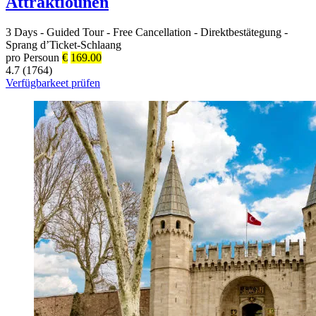
Attraktiounen
3 Days
-
Guided Tour
-
Free Cancellation
-
Direktbestätegung
-
Sprang d’Ticket-Schlaang
pro Persoun
€
169.00
4.7 (1764)
Verfügbarkeet prüfen