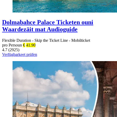
Dolmabahce Palace Ticketen ouni
Waardezäit mat Audioguide
Flexible Duration
-
Skip the Ticket Line
-
Mobilticket
pro Persoun
€
41.90
4.7 (2925)
Verfügbarkeet prüfen