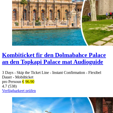
Kombiticket fir den Dolmabahce Palace
an den Topkapi Palace mat Audioguide
3 Days
-
Skip the Ticket Line
-
Instant Confirmation
-
Flexibel
Dauer
-
Mobilticket
pro Persoun
€
96.90
4.7 (538)
Verfügbarkeet prüfen