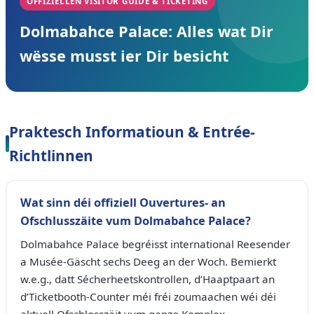
OFFIZIELLEN VISITOR GUIDE & TICKETING
Dolmabahce Palace: Alles wat Dir
wësse musst ier Dir besicht
Praktesch Informatioun & Entrée-
Richtlinnen
Wat sinn déi offiziell Ouvertures- an
Ofschlusszäite vum Dolmabahce Palace?
Dolmabahce Palace begréisst international Reesender
a Musée-Gäscht sechs Deeg an der Woch. Bemierkt
w.e.g., datt Sécherheetskontrollen, d’Haaptpaart an
d’Ticketbooth-Counter méi fréi zoumaachen wéi déi