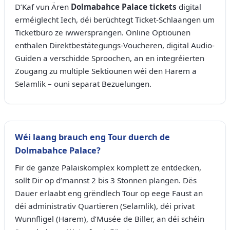
D’Kaf vun Ären
Dolmabahce Palace tickets
digital
erméiglecht Iech, déi berüchtegt Ticket-Schlaangen um
Ticketbüro ze iwwersprangen. Online Optiounen
enthalen Direktbestätegungs-Voucheren, digital Audio-
Guiden a verschidde Sproochen, an en integréierten
Zougang zu multiple Sektiounen wéi den Harem a
Selamlik – ouni separat Bezuelungen.
Wéi laang brauch eng Tour duerch de
Dolmabahce Palace?
Fir de ganze Palaiskomplex komplett ze entdecken,
sollt Dir op d’mannst 2 bis 3 Stonnen plangen. Dës
Dauer erlaabt eng grëndlech Tour op eege Faust an
déi administrativ Quartieren (Selamlik), déi privat
Wunnfligel (Harem), d’Musée de Biller, an déi schéin