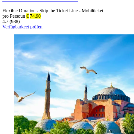
Flexible Duration
-
Skip the Ticket Line
-
Mobilticket
pro Persoun
€
74.90
4.7 (938)
Verfügbarkeet prüfen