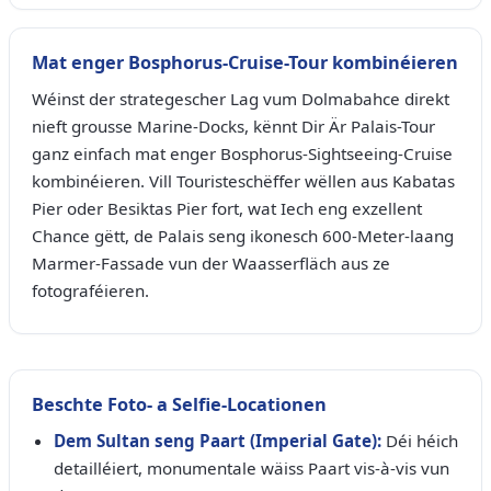
Mat enger Bosphorus-Cruise-Tour kombinéieren
Wéinst der strategescher Lag vum Dolmabahce direkt
nieft grousse Marine-Docks, kënnt Dir Är Palais-Tour
ganz einfach mat enger Bosphorus-Sightseeing-Cruise
kombinéieren. Vill Touristeschëffer wëllen aus Kabatas
Pier oder Besiktas Pier fort, wat Iech eng exzellent
Chance gëtt, de Palais seng ikonesch 600-Meter-laang
Marmer-Fassade vun der Waasserfläch aus ze
fotograféieren.
Beschte Foto- a Selfie-Locationen
Dem Sultan seng Paart (Imperial Gate):
Déi héich
detailléiert, monumentale wäiss Paart vis-à-vis vun