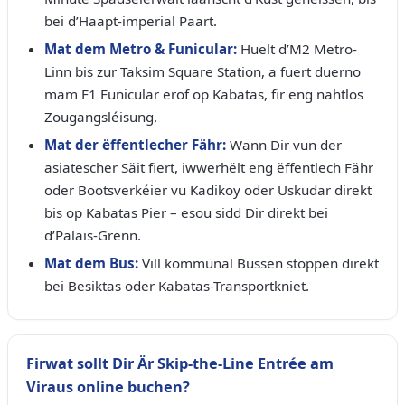
bei d’Haapt-imperial Paart.
Mat dem Metro & Funicular:
Huelt d’M2 Metro-
Linn bis zur Taksim Square Station, a fuert duerno
mam F1 Funicular erof op Kabatas, fir eng nahtlos
Zougangsléisung.
Mat der ëffentlecher Fähr:
Wann Dir vun der
asiatescher Säit fiert, iwwerhëlt eng ëffentlech Fähr
oder Bootsverkéier vu Kadikoy oder Uskudar direkt
bis op Kabatas Pier – esou sidd Dir direkt bei
d’Palais-Grënn.
Mat dem Bus:
Vill kommunal Bussen stoppen direkt
bei Besiktas oder Kabatas-Transportkniet.
Firwat sollt Dir Är Skip-the-Line Entrée am
Viraus online buchen?