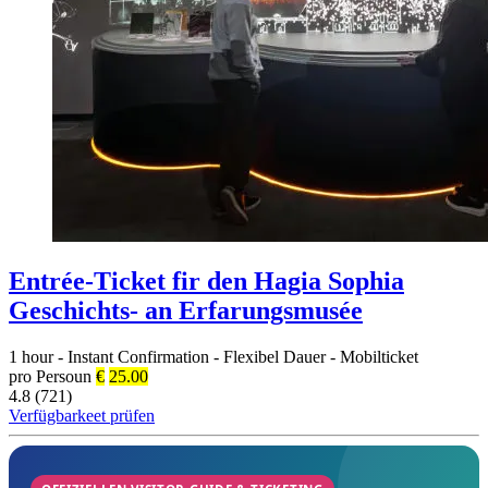
Entrée-Ticket fir den Hagia Sophia
Geschichts- an Erfarungsmusée
1 hour
-
Instant Confirmation
-
Flexibel Dauer
-
Mobilticket
pro Persoun
€
25.00
4.8 (721)
Verfügbarkeet prüfen