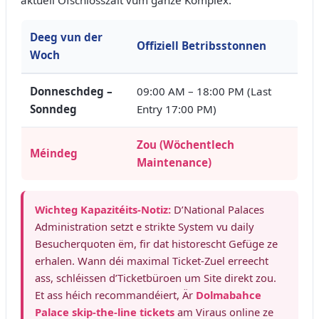
aktuell Ofschlosszäit vum ganze Komplex.
Deeg vun der
Offiziell Betribsstonnen
Woch
Donneschdeg –
09:00 AM – 18:00 PM (Last
Sonndeg
Entry 17:00 PM)
Zou (Wöchentlech
Méindeg
Maintenance)
Wichteg Kapazitéits-Notiz:
D’National Palaces
Administration setzt e strikte System vu daily
Besucherquoten ëm, fir dat historescht Gefüge ze
erhalen. Wann déi maximal Ticket-Zuel erreecht
ass, schléissen d’Ticketbüroen um Site direkt zou.
Et ass héich recommandéiert, Är
Dolmabahce
Palace skip-the-line tickets
am Viraus online ze