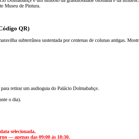
lácio Dolmabahçe é um símbolo da grandiosidade otomana e da influênci
te Museu de Pintura.
(Código QR)
aravilha subterrânea sustentada por centenas de colunas antigas. Most
 para retirar um audioguia do Palácio Dolmabahçe.
nte o dia).
 data selecionada.
urno — apenas das 09:00 às 18:30.