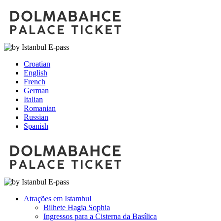
Croatian
English
French
German
Italian
Romanian
Russian
Spanish
Atrações em Istambul
Bilhete Hagia Sophia
Ingressos para a Cisterna da Basílica