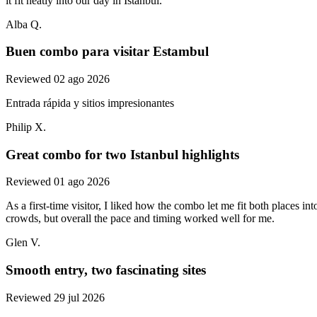
it fit neatly into our day in Istanbul.
Alba Q.
Buen combo para visitar Estambul
Reviewed 02 ago 2026
Entrada rápida y sitios impresionantes
Philip X.
Great combo for two Istanbul highlights
Reviewed 01 ago 2026
As a first-time visitor, I liked how the combo let me fit both places 
crowds, but overall the pace and timing worked well for me.
Glen V.
Smooth entry, two fascinating sites
Reviewed 29 jul 2026