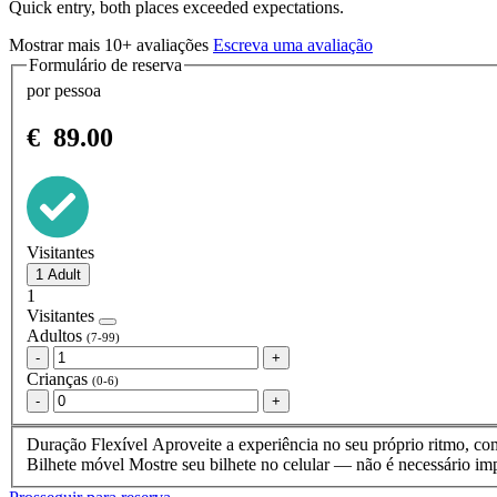
Quick entry, both places exceeded expectations.
Mostrar mais 10+ avaliações
Escreva uma avaliação
Formulário de reserva
por pessoa
€
89.00
Visitantes
1
Visitantes
Adultos
(7-99)
-
+
Crianças
(0-6)
-
+
Duração Flexível
Aproveite a experiência no seu próprio ritmo, com
Bilhete móvel
Mostre seu bilhete no celular — não é necessário imp