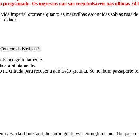
o programado. Os ingressos não são reembolsáveis nas últimas 24 
da vida imperial otomana quanto as maravilhas escondidas sob as ruas d
da cidade.
Cisterna da Basílica?
mabahçe
gratuitamente.
lica
gratuitamente.
do na entrada para receber a admissão gratuita. Se nenhum passaporte fo
 entry worked fine, and the audio guide was enough for me. The palace felt