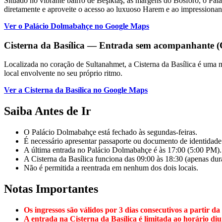
Situado no vibrante bairro de Beşiktaş, às margens do Bósforo, o Pa
diretamente e aproveite o acesso ao luxuoso Harem e ao impressionan
Ver o Palácio Dolmabahçe no Google Maps
Cisterna da Basílica — Entrada sem acompanhante 
Localizada no coração de Sultanahmet, a Cisterna da Basílica é uma m
local envolvente no seu próprio ritmo.
Ver a Cisterna da Basílica no Google Maps
Saiba Antes de Ir
O Palácio Dolmabahçe está fechado às segundas-feiras.
É necessário apresentar passaporte ou documento de identidade
A última entrada no Palácio Dolmabahçe é às 17:00 (5:00 PM).
A Cisterna da Basílica funciona das 09:00 às 18:30 (apenas dura
Não é permitida a reentrada em nenhum dos dois locais.
Notas Importantes
Os ingressos são válidos por 3 dias consecutivos a partir da
A entrada na Cisterna da Basílica é limitada ao horário di