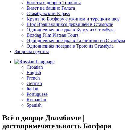
Билеты в дворец Топкапы
Билет на башню Галата
Стамбульский E-pass
Круиз по Босфору с ужином и турецким шоу
Шоу Вращающихся дервишей в Стамбуле
Однодневная поездка в Бурсу из Стамбула
Bozdag Film Plateau Tours
Однодневная поездка в Галлиполи из Стамбула
Однодневная поездка в Трою из Стамбула
Запросы группы
Language
Croatian
English
French
German
Italian
Portuguese
Romanian
Spanish
Всё о дворце Долмбахче |
достопримечательность Босфора