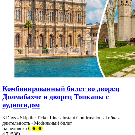
Комбинированный билет во дворец
Долмабахче и дворец Топкапы с
аудиогидом
3 Days
-
Skip the Ticket Line
-
Instant Confirmation
-
Гибкая
длительность
-
Мобильный билет
на человека
€
96.90
4.7 (538)