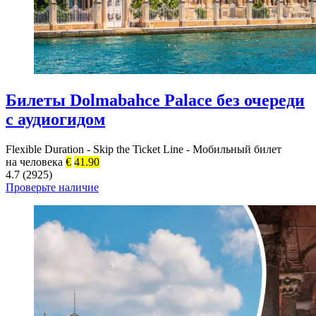
Билеты Dolmabahce Palace без очереди
с аудиогидом
Flexible Duration
-
Skip the Ticket Line
-
Мобильный билет
на человека
€
41.90
4.7 (2925)
Проверьте наличие