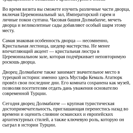
Во время визита вы сможете изучить различные части дворца,
включая Церемониальный зал, Императорский гарем и
личные покои султана. Часовая башня Долмабахче, мечеть
дворца и великолепные сады добавляют особый шарм этому
месту.
Самая знаковая особенность дворца — несомненно,
Кристальная лестница, шедевр мастерства. Не менее
впечатляющий акцент — кристальная люстра в
Церемониальном зале, которая подчёркивает неповторимую
роскошь дворца.
Дворец Долмабахче также занимает значительное место в
турецкой истории: именно здесь Мустафа Кемаль Ататюрк
провёл свои последние дни. Его комната сохранена как музей,
позволяя посетителям отдать дань уважения основателю
современной Турции.
Сегодня дворец Долмабахче — крупная туристическая
достопримечательность, приглашающая перенестись назад во
времени и оценить слияние османских и европейских
архитектурных стилей, а также ключевую роль, которую он
сыграл в истории Турции.