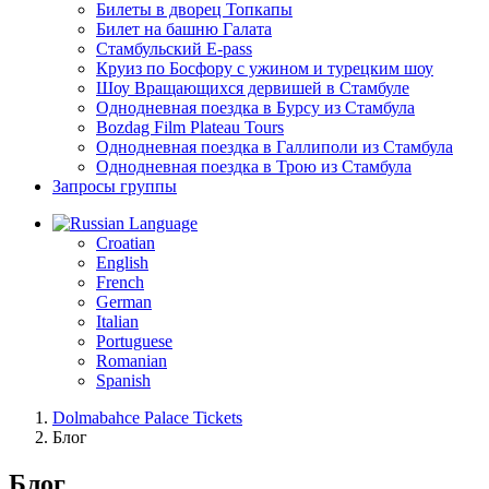
Билеты в дворец Топкапы
Билет на башню Галата
Стамбульский E-pass
Круиз по Босфору с ужином и турецким шоу
Шоу Вращающихся дервишей в Стамбуле
Однодневная поездка в Бурсу из Стамбула
Bozdag Film Plateau Tours
Однодневная поездка в Галлиполи из Стамбула
Однодневная поездка в Трою из Стамбула
Запросы группы
Language
Croatian
English
French
German
Italian
Portuguese
Romanian
Spanish
Dolmabahce Palace Tickets
Блог
Блог