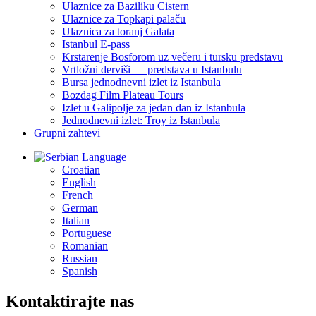
Ulaznice za Baziliku Cistern
Ulaznice za Topkapi palaču
Ulaznica za toranj Galata
Istanbul E-pass
Krstarenje Bosforom uz večeru i tursku predstavu
Vrtložni derviši — predstava u Istanbulu
Bursa jednodnevni izlet iz Istanbula
Bozdag Film Plateau Tours
Izlet u Galipolje za jedan dan iz Istanbula
Jednodnevni izlet: Troy iz Istanbula
Grupni zahtevi
Language
Croatian
English
French
German
Italian
Portuguese
Romanian
Russian
Spanish
Kontaktirajte nas