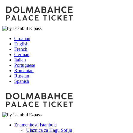
Croatian
English
French
German
Italian
Portuguese
Romanian
Russian
Spanish
Znamenitosti Istanbula
Ulaznica za Hagu Sofiju