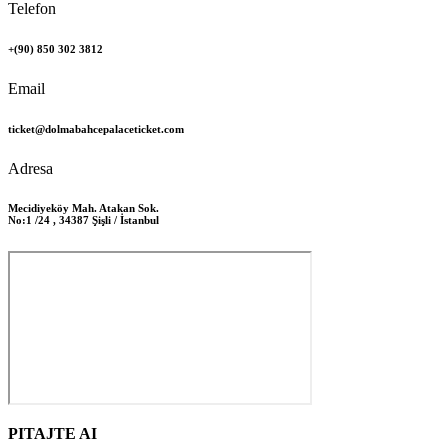
Telefon
+(90) 850 302 3812
Email
ticket@dolmabahcepalaceticket.com
Adresa
Mecidiyeköy Mah. Atakan Sok.
No:1 /24 , 34387 Şişli / İstanbul
PITAJTE AI