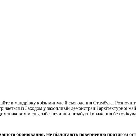
йте в мандрівку крізь минуле й сьогодення Стамбула. Розпочніть
стрічається із Заходом у захопливій демонстрації архітектурної м
 цих знакових місць, забезпечивши незабутні враження без очікув
 вашого бронювання.
Не підлягають поверненню протягом оста