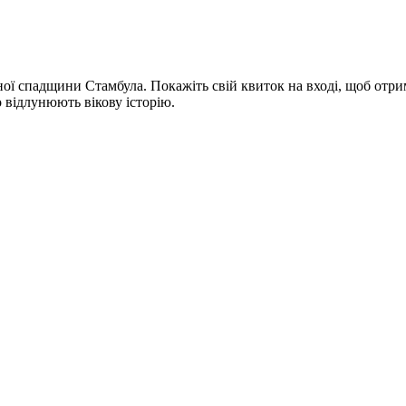
ної спадщини Стамбула. Покажіть свій квиток на вході, щоб отр
відлунюють вікову історію.