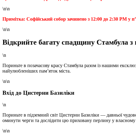
\n\n
Примітка: Софійський собор зачинено з 12:00 до 2:30 PM у 
\n\n
Відкрийте багату спадщину Стамбула з
\n
Пориньте в позачасову красу Стамбула разом із нашими ексклюз
найулюбленіших пам’яток міста.
\n\n
Вхід до Цистерни Базиліки
\n
Пориньте в підземний світ Цистерни Базиліки — давньої чудов
оминути черги та дослідити цю приховану перлину у власному 
\n\n