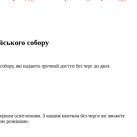
йського собору
обору, які надають зручний доступ без черг до двох
ферним освітленням. З нашим квитком без черги ви зможете
ною розкішшю.