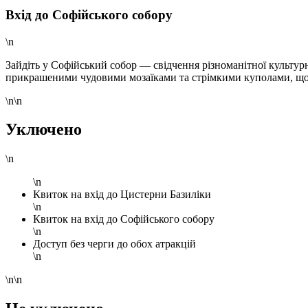
Вхід до Софійського собору
\n
Зайдіть у Софійський собор — свідчення різноманітної культур
прикрашеними чудовими мозаїками та стрімкими куполами, що 
\n\n
Уключено
\n
\n
Квиток на вхід до Цистерни Базиліки
\n
Квиток на вхід до Софійського собору
\n
Доступ без черги до обох атракцій
\n
\n\n