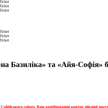
а Базиліка» та «Айя-Софія» без
 Софійського собору. Ваш комбінований квиток дійсний протя