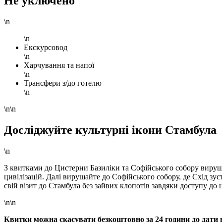
Не уключено
\n
\n
Екскурсовод
\n
Харчування та напої
\n
Трансфери з/до готелю
\n
\n\n
Досліджуйте культурні ікони Стамбула
\n
З квитками до Цистерни Базиліки та Софійського собору вируша
цивілізацій. Далі вирушайте до Софійського собору, де Схід зу
свій візит до Стамбула без зайвих клопотів завдяки доступу до
\n\n
Квитки можна скасувати безкоштовно за 24 години до дати