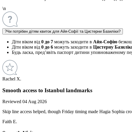
\n
?
Чи потрібен дітям квиток для Айя-Софії та Цистерни Базиліки?
Діти віком від
0 до 7
можуть заходити в
Айя-Софію
безкош
Діти віком від
0 до 6
можуть заходити в
Цистерну Базилік
Будь ласка, пред’явіть паспорт дитини уповноваженому пер
Rachel X.
Smooth access to Istanbul landmarks
Reviewed 04 Aug 2026
Skip line access helped, though Friday timing made Hagia Sophia cr
Faith E.