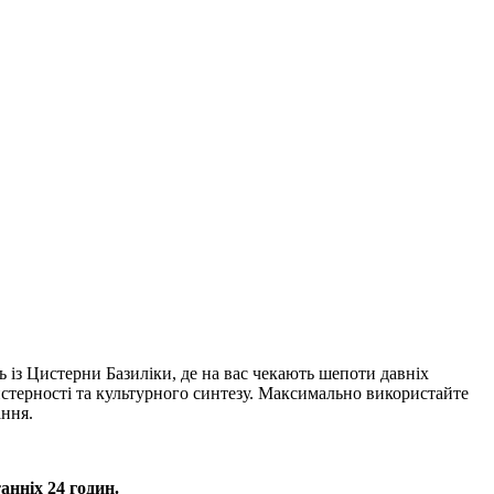
 із Цистерни Базиліки, де на вас чекають шепоти давніх
айстерності та культурного синтезу. Максимально використайте
ання.
нніх 24 годин.