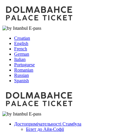
Croatian
English
French
German
Italian
Portuguese
Romanian
Russian
Spanish
Достопримічательності Стамбула
Білет до Айя-Софії