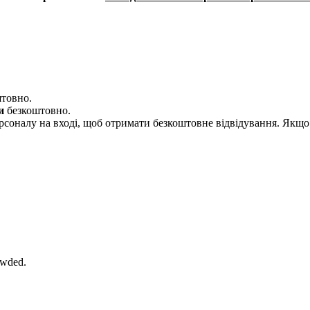
товно.
и
безкоштовно.
соналу на вході, щоб отримати безкоштовне відвідування. Якщо 
owded.