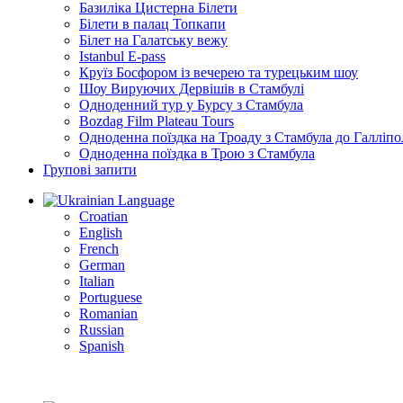
Базиліка Цистерна Білети
Білети в палац Топкапи
Білет на Галатську вежу
Istanbul E-pass
Круїз Босфором із вечерею та турецьким шоу
Шоу Вируючих Дервішів в Стамбулі
Одноденний тур у Бурсу з Стамбула
Bozdag Film Plateau Tours
Одноденна поїздка на Троаду з Стамбула до Галліпо
Одноденна поїздка в Трою з Стамбула
Групові запити
Language
Croatian
English
French
German
Italian
Portuguese
Romanian
Russian
Spanish