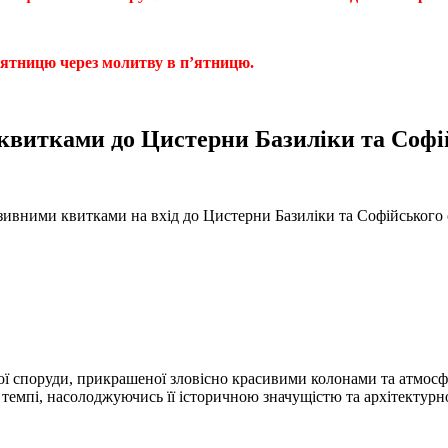
п’ятницю через молитву в п’ятницю.
 квитками до Цистерни Базиліки та Софі
ивними квитками на вхід до Цистерни Базиліки та Софійського с
ої споруди, прикрашеної зловісно красивими колонами та атмос
темпі, насолоджуючись її історичною значущістю та архітектур