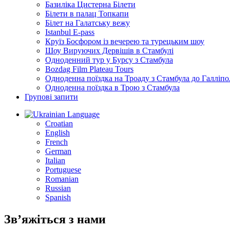
Базиліка Цистерна Білети
Білети в палац Топкапи
Білет на Галатську вежу
Istanbul E-pass
Круїз Босфором із вечерею та турецьким шоу
Шоу Вируючих Дервішів в Стамбулі
Одноденний тур у Бурсу з Стамбула
Bozdag Film Plateau Tours
Одноденна поїздка на Троаду з Стамбула до Галліпо
Одноденна поїздка в Трою з Стамбула
Групові запити
Language
Croatian
English
French
German
Italian
Portuguese
Romanian
Russian
Spanish
Зв’яжіться з нами