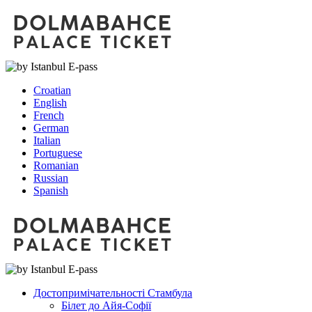
Croatian
English
French
German
Italian
Portuguese
Romanian
Russian
Spanish
Достопримічательності Стамбула
Білет до Айя-Софії