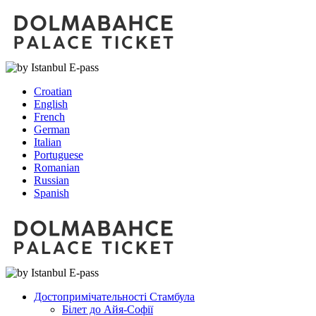
Croatian
English
French
German
Italian
Portuguese
Romanian
Russian
Spanish
Достопримічательності Стамбула
Білет до Айя-Софії