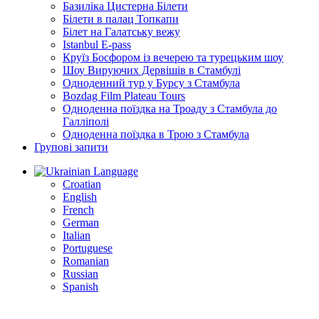
Базиліка Цистерна Білети
Білети в палац Топкапи
Білет на Галатську вежу
Istanbul E-pass
Круїз Босфором із вечерею та турецьким шоу
Шоу Вируючих Дервішів в Стамбулі
Одноденний тур у Бурсу з Стамбула
Bozdag Film Plateau Tours
Одноденна поїздка на Троаду з Стамбула до
Галліполі
Одноденна поїздка в Трою з Стамбула
Групові запити
Language
Croatian
English
French
German
Italian
Portuguese
Romanian
Russian
Spanish