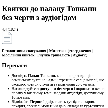
Квитки до палацу Топкапи
без черги з аудіогідом
4.4 (1824)
Безкоштовна скасування | Миттєве підтвердження |
Мобільний квиток | Гнучка тривалість | Аудіогід
Переваги
Дослідіть
Палац Топкапи
, колишню резиденцію
османських султанів і адміністративне серце імперії, що
охоплює чотири століття та правління 25 султанів.
Насолоджуйтеся
доступом без черги
і пориньте в велич
палацу у власному темпі завдяки
аудіогіду
, доступному
10 мовами.
Відвідайте
Перший двір
, колись тут були лікарня,
пекарня, арсенал, монетний двір, склади та гуртожитки.