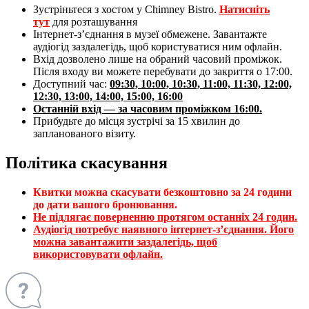
Зустріньтеся з хостом у Chimney Bistro.
Натисніть
тут
для розташування
Інтернет-з’єднання в музеї обмежене. Завантажте
аудіогід заздалегідь, щоб користуватися ним офлайн.
Вхід дозволено лише на обраний часовий проміжок.
Після входу ви можете перебувати до закриття о 17:00.
Доступний час:
09:30, 10:00, 10:30, 11:00, 11:30, 12:00,
12:30, 13:00, 14:00, 15:00, 16:00
Останній вхід — за часовим проміжком 16:00.
Прибудьте до місця зустрічі за 15 хвилин до
запланованого візиту.
Політика скасування
Квитки можна скасувати безкоштовно за 24 години
до дати вашого бронювання.
Не підлягає поверненню протягом останніх 24 годин.
Аудіогід потребує наявного інтернет-з’єднання. Його
можна завантажити заздалегідь, щоб
використовувати офлайн.