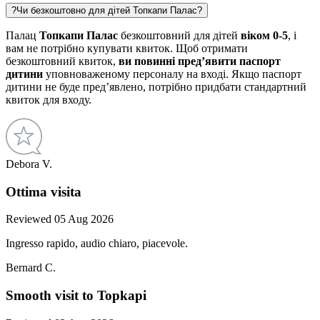
?
Чи безкоштовно для дітей Топкапи Палас?
Палац
Топкапи Палас
безкоштовний для дітей
віком 0-5
, і
вам не потрібно купувати квиток. Щоб отримати
безкоштовний квиток,
ви повинні
пред’явити паспорт
дитини
уповноваженому персоналу на вході. Якщо паспорт
дитини не буде пред’явлено, потрібно придбати стандартний
квиток для входу.
Debora V.
Ottima visita
Reviewed 05 Aug 2026
Ingresso rapido, audio chiaro, piacevole.
Bernard C.
Smooth visit to Topkapi