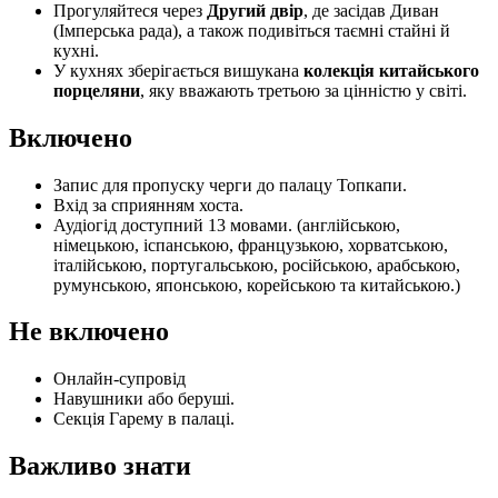
Прогуляйтеся через
Другий двір
, де засідав Диван
(Імперська рада), а також подивіться таємні стайні й
кухні.
У кухнях зберігається вишукана
колекція китайського
порцеляни
, яку вважають третьою за цінністю у світі.
Включено
Запис для пропуску черги до палацу Топкапи.
Вхід за сприянням хоста.
Аудіогід доступний 13 мовами. (англійською,
німецькою, іспанською, французькою, хорватською,
італійською, португальською, російською, арабською,
румунською, японською, корейською та китайською.)
Не включено
Онлайн-супровід
Навушники або беруші.
Секція Гарему в палаці.
Важливо знати