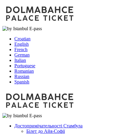
Croatian
English
French
German
Italian
Portuguese
Romanian
Russian
Spanish
Достопримічательності Стамбула
Білет до Айя-Софії