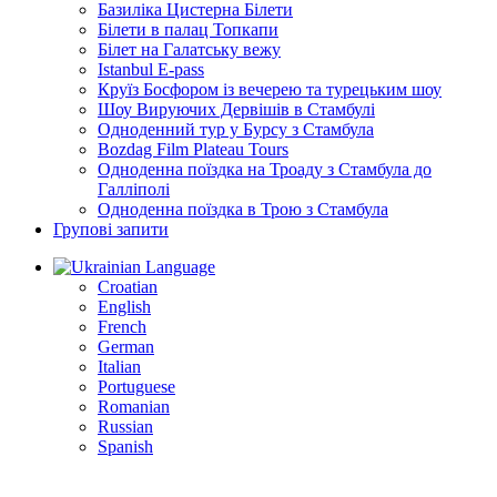
Базиліка Цистерна Білети
Білети в палац Топкапи
Білет на Галатську вежу
Istanbul E-pass
Круїз Босфором із вечерею та турецьким шоу
Шоу Вируючих Дервішів в Стамбулі
Одноденний тур у Бурсу з Стамбула
Bozdag Film Plateau Tours
Одноденна поїздка на Троаду з Стамбула до
Галліполі
Одноденна поїздка в Трою з Стамбула
Групові запити
Language
Croatian
English
French
German
Italian
Portuguese
Romanian
Russian
Spanish