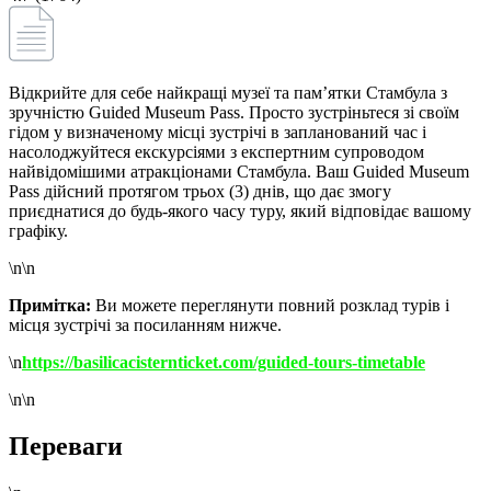
Відкрийте для себе найкращі музеї та пам’ятки Стамбула з
зручністю Guided Museum Pass. Просто зустріньтеся зі своїм
гідом у визначеному місці зустрічі в запланований час і
насолоджуйтеся екскурсіями з експертним супроводом
найвідомішими атракціонами Стамбула. Ваш Guided Museum
Pass дійсний протягом трьох (3) днів, що дає змогу
приєднатися до будь-якого часу туру, який відповідає вашому
графіку.
\n\n
Примітка:
Ви можете переглянути повний розклад турів і
місця зустрічі за посиланням нижче.
\n
https://basilicacisternticket.com/guided-tours-timetable
\n\n
Переваги