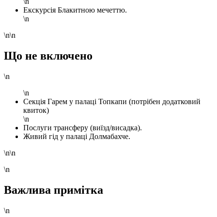
\n
Екскурсія Блакитною мечеттю.
\n
\n\n
Що не включено
\n
\n
Секція Гарем у палаці Топкапи (потрібен додатковий
квиток)
\n
Послуги трансферу (виїзд/висадка).
Живий гід у палаці Долмабахче.
\n\n
\n
Важлива примітка
\n