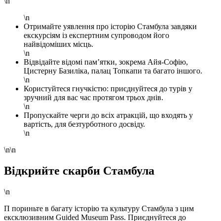
\n
\n
Отримайте уявлення про історію Стамбула завдяки
екскурсіям із експертним супроводом його
найвідоміших місць.
\n
Відвідайте відомі пам’ятки, зокрема Айя-Софію,
Цистерну Базиліка, палац Топкапи та багато іншого.
\n
Користуйтеся гнучкістю: приєднуйтеся до турів у
зручний для вас час протягом трьох днів.
\n
Пропускайте черги до всіх атракцій, що входять у
вартість, для безтурботного досвіду.
\n
\n\n
Відкрийте скарби Стамбула
\n
П пориньте в багату історію та культуру Стамбула з цим
ексклюзивним Guided Museum Pass. Приєднуйтеся до