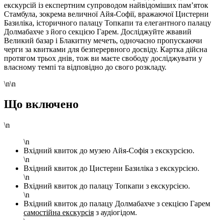
екскурсій із експертним супроводом найвідоміших пам’яток
Стамбула, зокрема величної Айя-Софії, вражаючої Цистерни
Базиліка, історичного палацу Топкапи та елегантного палацу
Долмабахче з його секцією Гарем. Досліджуйте жвавий
Великий базар і Блакитну мечеть, одночасно пропускаючи
черги за квитками для безперервного досвіду. Картка дійсна
протягом трьох днів, тож ви маєте свободу досліджувати у
власному темпі та відповідно до свого розкладу.
\n\n
Що включено
\n
\n
Вхідний квиток до музею Айя-Софія з екскурсією.
\n
Вхідний квиток до Цистерни Базиліка з екскурсією.
\n
Вхідний квиток до палацу Топкапи з екскурсією.
\n
Вхідний квиток до палацу Долмабахче з секцією Гарем
самостійна екскурсія
з аудіогідом.