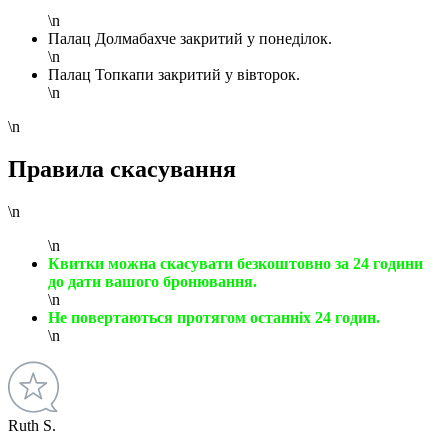
\n
Палац Долмабахче закритий у понеділок.
\n
Палац Топкапи закритий у вівторок.
\n
\n
Правила скасування
\n
\n
Квитки можна скасувати безкоштовно за 24 години
до дати вашого бронювання.
\n
Не повертаються протягом останніх 24 годин.
\n
Ruth S.