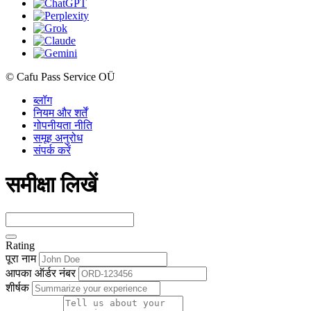
© Cafu Pass Service OÜ
ब्लॉग
नियम और शर्तें
गोपनीयता नीति
समूह अनुरोध
संपर्क करें
समीक्षा लिखें
Rating
पूरा नाम
आपका ऑर्डर नंबर
शीर्षक