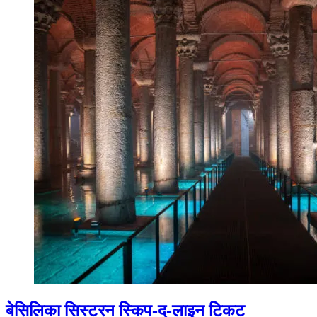
बेसिलिका सिस्टरन स्किप-द-लाइन टिकट