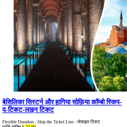
बेसिलिका सिस्टर्न और हागिया सोफ़िया कॉम्बो स्किप-
द-टिकट-लाइन टिकट
Flexible Duration
-
Skip the Ticket Line
-
मोबाइल टिकट
प्रति व्यक्ति
€
74.90