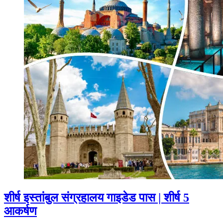
शीर्ष इस्तांबुल संग्रहालय गाइडेड पास | शीर्ष 5
आकर्षण