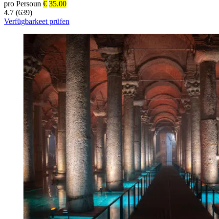
pro Persoun
€
35.00
4.7 (639)
Verfügbarkeet prüfen