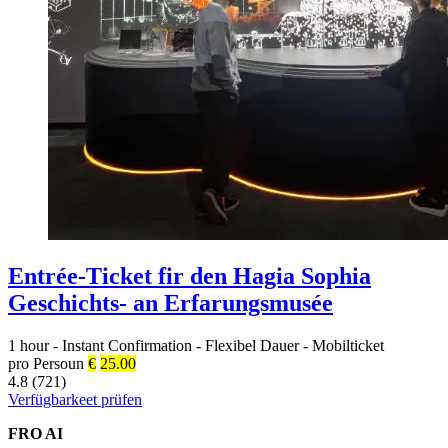
Entrée-Ticket fir den Hagia Sophia
Geschichts- an Erfarungsmusée
1 hour
-
Instant Confirmation
-
Flexibel Dauer
-
Mobilticket
pro Persoun
€
25.00
4.8 (721)
Verfügbarkeet prüfen
FRO AI