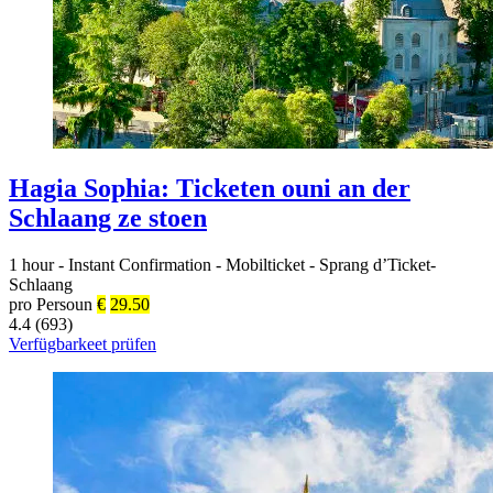
Hagia Sophia: Ticketen ouni an der
Schlaang ze stoen
1 hour
-
Instant Confirmation
-
Mobilticket
-
Sprang d’Ticket-
Schlaang
pro Persoun
€
29.50
4.4 (693)
Verfügbarkeet prüfen