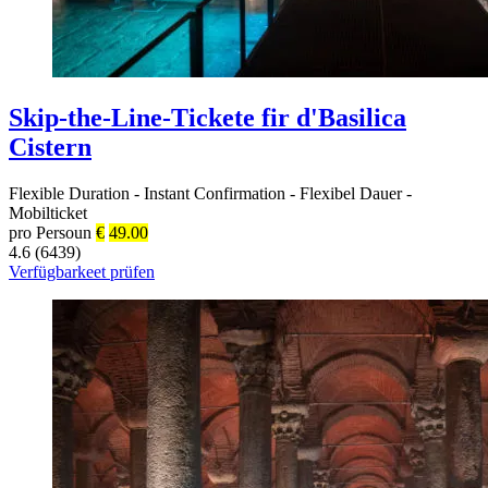
Skip-the-Line-Tickete fir d'Basilica
Cistern
Flexible Duration
-
Instant Confirmation
-
Flexibel Dauer
-
Mobilticket
pro Persoun
€
49.00
4.6 (6439)
Verfügbarkeet prüfen