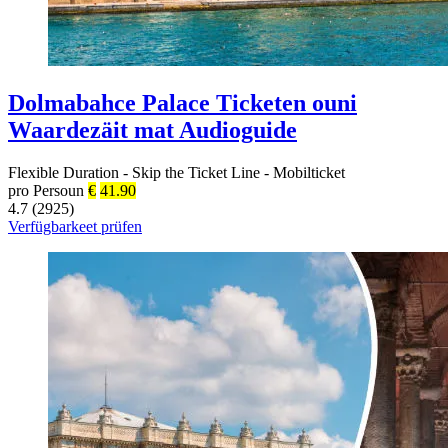
Dolmabahce Palace Ticketen ouni
Waardezäit mat Audioguide
Flexible Duration
-
Skip the Ticket Line
-
Mobilticket
pro Persoun
€
41.90
4.7 (2925)
Verfügbarkeet prüfen