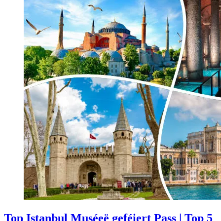
Top Istanbul Muséeë geféiert Pass | Top 5