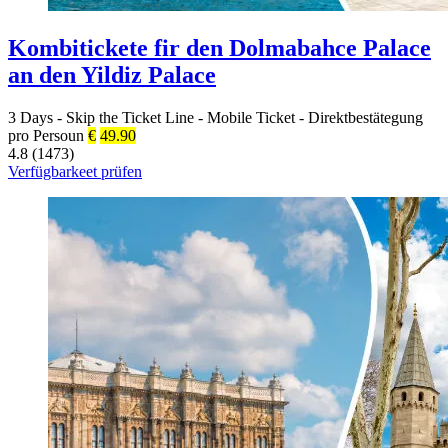
Kombitickete fir den Dolmabahce Palace
an den Yildiz Palace
3 Days
-
Skip the Ticket Line
-
Mobile Ticket
-
Direktbestätegung
pro Persoun
€
49.90
4.8 (1473)
Verfügbarkeet prüfen