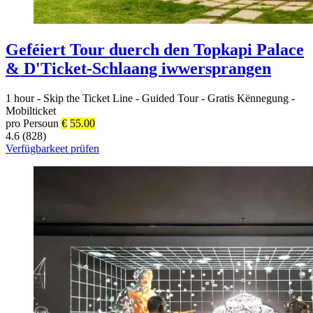
Geféiert Tour duerch den Topkapi Palace
& D'Ticket-Schlaang iwwersprangen
1 hour
-
Skip the Ticket Line
-
Guided Tour
-
Gratis Kënnegung
-
Mobilticket
pro Persoun
€
55.00
4.6 (828)
Verfügbarkeet prüfen