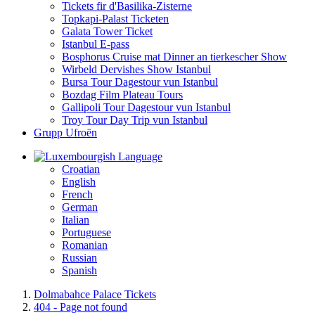
Tickets fir d'Basilika-Zisterne
Topkapi-Palast Ticketen
Galata Tower Ticket
Istanbul E-pass
Bosphorus Cruise mat Dinner an tierkescher Show
Wirbeld Dervishes Show Istanbul
Bursa Tour Dagestour vun Istanbul
Bozdag Film Plateau Tours
Gallipoli Tour Dagestour vun Istanbul
Troy Tour Day Trip vun Istanbul
Grupp Ufroën
Language
Croatian
English
French
German
Italian
Portuguese
Romanian
Russian
Spanish
Dolmabahce Palace Tickets
404 - Page not found