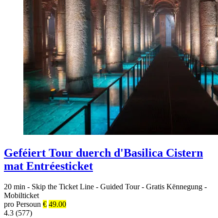
Geféiert Tour duerch d'Basilica Cistern
mat Entréesticket
20 min
-
Skip the Ticket Line
-
Guided Tour
-
Gratis Kënnegung
-
Mobilticket
pro Persoun
€
49.00
4.3 (577)