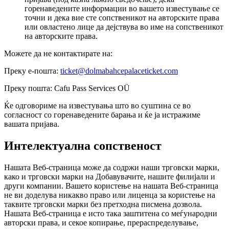
горенаведените информации во вашето известување се
точни и дека вие сте сопственикот на авторските права
или овластено лице да дејствува во име на сопственикот
на авторските права.
Можете да не контактирате на:
Преку е-пошта:
ticket@dolmabahcepalaceticket.com
Преку пошта: Cafu Pass Services OÜ
Ќе одговориме на известувања што во суштина се во
согласност со горенаведените барања и ќе ја истражиме
вашата пријава.
Интелектуална сопственост
Нашата Веб-страница може да содржи наши трговски марки,
како и трговски марки на Добавувачите, нашите филијали и
други компании. Вашето користење на нашата Веб-страница
не ви доделува никакво право или лиценца за користење на
таквите трговски марки без претходна писмена дозвола.
Нашата Веб-страница е исто така заштитена со меѓународни
авторски права, и секое копирање, прераспределување,