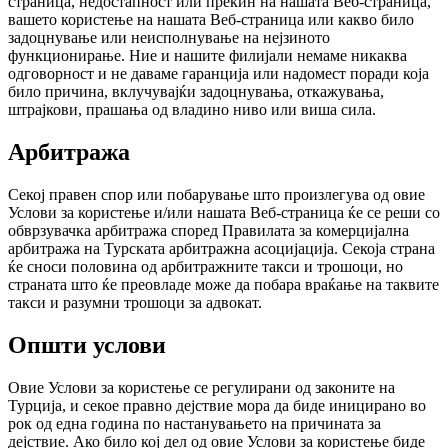
страница, недостапност или прекин на нашата Веб-страница,
вашето користење на нашата Веб-страница или какво било
задоцнување или неисполнување на нејзиното
функционирање. Ние и нашите филијали немаме никаква
одговорност и не даваме гаранција или надомест поради која
било причина, вклучувајќи задоцнувања, откажувања,
штрајкови, прашања од владино ниво или виша сила.
Арбитража
Секој правен спор или побарување што произлегува од овие
Услови за користење и/или нашата Веб-страница ќе се реши со
обврзувачка арбитража според Правилата за комерцијална
арбитража на Турската арбитражна асоцијација. Секоја страна
ќе сноси половина од арбитражните такси и трошоци, но
страната што ќе преовладе може да побара враќање на таквите
такси и разумни трошоци за адвокат.
Општи услови
Овие Услови за користење се регулирани од законите на
Турција, и секое правно дејствие мора да биде иницирано во
рок од една година по настанувањето на причината за
дејствие. Ако било кој дел од овие Услови за користење биде