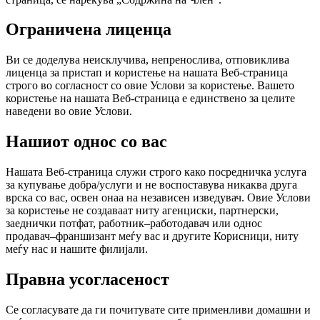
Ограничена лиценца
Ви се доделува неисклучива, непренослива, отповиклива
лиценца за пристап и користење на нашата Веб-страница
строго во согласност со овие Услови за користење. Вашето
користење на нашата Веб-страница е единствено за целите
наведени во овие Услови.
Нашиот однос со вас
Нашата Веб-страница служи строго како посредничка услуга
за купување добра/услуги и не воспоставува никаква друга
врска со вас, освен онаа на независен изведувач. Овие Услови
за користење не создаваат ниту агенциски, партнерски,
заеднички потфат, работник–работодавач или однос
продавач–франшизант меѓу вас и другите Корисници, ниту
меѓу нас и нашите филијали.
Правна усогласеност
Се согласувате да ги почитувате сите применливи домашни и