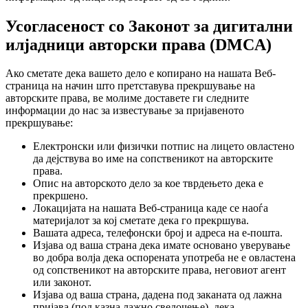
Усогласеност со Законот за дигитални
илјадници авторски права (DMCA)
Ако сметате дека вашето дело е копирано на нашата Веб-
страница на начин што претставува прекршување на
авторските права, ве молиме доставете ги следните
информации до нас за известување за пријавеното
прекршување:
Електронски или физички потпис на лицето овластено
да дејствува во име на сопственикот на авторските
права.
Опис на авторското дело за кое тврдењето дека е
прекршено.
Локацијата на нашата Веб-страница каде се наоѓа
материјалот за кој сметате дека го прекршува.
Вашата адреса, телефонски број и адреса на е-пошта.
Изјава од ваша страна дека имате основано уверување
во добра волја дека оспорената употреба не е овластена
од сопственикот на авторските права, неговиот агент
или законот.
Изјава од ваша страна, дадена под заканата од лажна
пријава (под казна лажно сведочење), дека