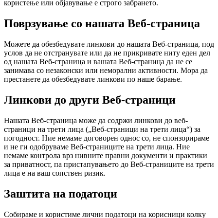
користење или објавување е строго забрането.
Поврзување со нашата Веб-страница
Можете да обезбедувате линкови до нашата Веб-страница, под
услов да не отстранувате или да не прикривате ниту еден дел
од нашата Веб-страница и вашата Веб-страница да не се
занимава со незаконски или неморални активности. Мора да
престанете да обезбедувате линкови по наше барање.
Линкови до други Веб-страници
Нашата Веб-страница може да содржи линкови до веб-
страници на трети лица („Веб-страници на трети лица“) за
погодност. Ние немаме договорен однос со, не спонзорираме
и не ги одобруваме Веб-страниците на трети лица. Ние
немаме контрола врз нивните правни документи и практики
за приватност, па пристапувањето до Веб-страниците на трети
лица е на ваш сопствен ризик.
Заштита на податоци
Собирaме и користиме лични податоци на корисници колку