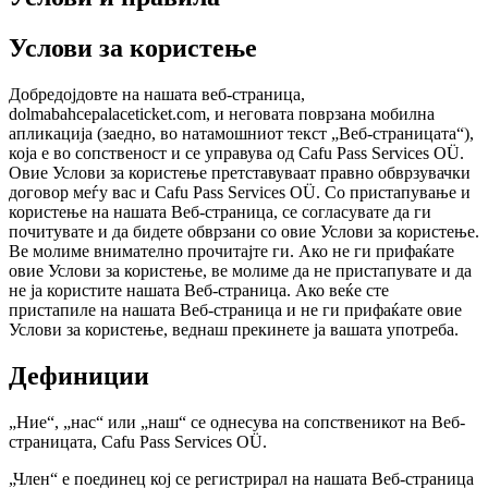
Услови за користење
Добредојдовте на нашата веб-страница,
dolmabahcepalaceticket.com, и неговата поврзана мобилна
апликација (заедно, во натамошниот текст „Веб-страницата“),
која е во сопственост и се управува од Cafu Pass Services OÜ.
Овие Услови за користење претставуваат правно обврзувачки
договор меѓу вас и Cafu Pass Services OÜ. Со пристапување и
користење на нашата Веб-страница, се согласувате да ги
почитувате и да бидете обврзани со овие Услови за користење.
Ве молиме внимателно прочитајте ги. Ако не ги прифаќате
овие Услови за користење, ве молиме да не пристапувате и да
не ја користите нашата Веб-страница. Ако веќе сте
пристапиле на нашата Веб-страница и не ги прифаќате овие
Услови за користење, веднаш прекинете ја вашата употреба.
Дефиниции
„Ние“, „нас“ или „наш“ се однесува на сопственикот на Веб-
страницата, Cafu Pass Services OÜ.
„Член“ е поединец кој се регистрирал на нашата Веб-страница