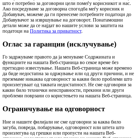
што е потребно за договорни цели помеѓу корисникот и нас.
Ако посредуваме за договорна спогодба меѓу корисник и
Добавувач, можеме да ги пренесеме потребните податоци до
Добавувачот за извршување на договорот. Понатамошни
детали може да се најдат во нашите услови за заштита на
податоци на
Политика за приватност
.
Оглас за гаранции (исклучување)
Го задржуваме правото да ја менуваме Содржината и
функциите на нашата Веб-страница во секое време без
претходно известување. Нашата Веб-страница може времено
да биде недостапна за одржување или од други причини, и не
преземаме никаква одговорност за какви било проблеми што
произлегуваат од таквата недостапност. Не сме одговорни за
какви било технички неисправности, прекини или други
проблеми поврзани со користењето на нашата Веб-страница.
Ограничување на одговорност
Ние и нашите филијали не сме одговорни за каква било
загуба, повреда, побарување, одговорност или штета што
произлегува од грешки или пропусти на нашата Веб-