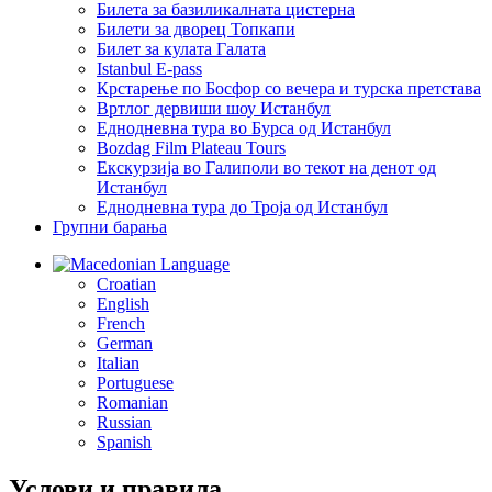
Билетa за базиликалната цистерна
Билети за дворец Топкапи
Билет за кулата Галата
Istanbul E-pass
Крстарење по Босфор со вечера и турска претстава
Вртлог дервиши шоу Истанбул
Еднодневна тура во Бурса од Истанбул
Bozdag Film Plateau Tours
Екскурзија во Галиполи во текот на денот од
Истанбул
Еднодневна тура до Троја од Истанбул
Групни барања
Language
Croatian
English
French
German
Italian
Portuguese
Romanian
Russian
Spanish
Услови и правила