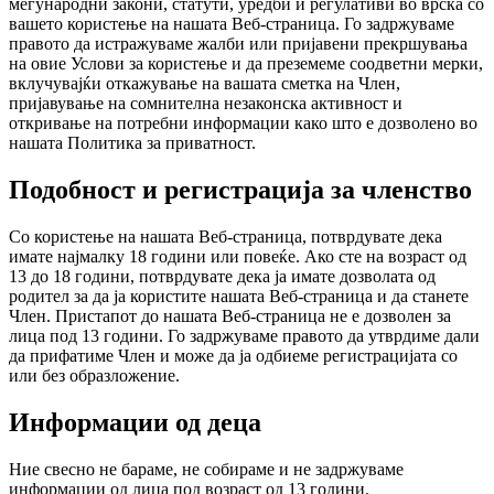
меѓународни закони, статути, уредби и регулативи во врска со
вашето користење на нашата Веб-страница. Го задржуваме
правото да истражуваме жалби или пријавени прекршувања
на овие Услови за користење и да преземеме соодветни мерки,
вклучувајќи откажување на вашата сметка на Член,
пријавување на сомнителна незаконска активност и
откривање на потребни информации како што е дозволено во
нашата Политика за приватност.
Подобност и регистрација за членство
Со користење на нашата Веб-страница, потврдувате дека
имате најмалку 18 години или повеќе. Ако сте на возраст од
13 до 18 години, потврдувате дека ја имате дозволата од
родител за да ја користите нашата Веб-страница и да станете
Член. Пристапот до нашата Веб-страница не е дозволен за
лица под 13 години. Го задржуваме правото да утврдиме дали
да прифатиме Член и може да ја одбиеме регистрацијата со
или без образложение.
Информации од деца
Ние свесно не бараме, не собираме и не задржуваме
информации од лица под возраст од 13 години.