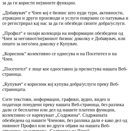
за да ги користи нејзините функции.
„Добавувач“ е Член кој е бизнис што нуди тури, активности,
атракции и други производи и услуги поврзани со патувања и
се регистрирал кај нас за да ги обезбеди своите добра/услуги.
„Профил“ е онлајн колекција на информации обезбедени од
Член за неговиот/нејзиниот бизнис доколку е Добавувач, или
општо за него/неа доколку е Купувач.
„Корисник“ колективно се однесува и на Посетител и на
Член.
„Посетител“ е лице кое едноставно ја прелистува нашата Веб-
страница.
„Купувач“ е корисник кој купува добра/услуги преку Веб-
страницата.
Сите текстови, информации, графики, аудио, видео и
податоци понудени преку нашата Веб-страница, без разлика
дали се бесплатни или дел од нашите платени функции,
колективно се нарекуваат „Содржина“. Содржината
обезбедена од нашите Членови, без разлика дали е како дел од
нивниот Профил или во други објави на нашата Веб-
страница, се нарекува „Содржина на Член“.