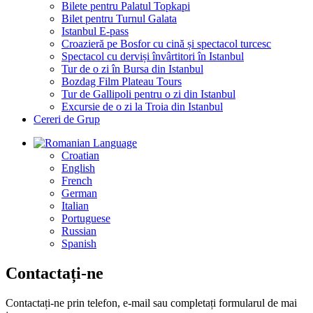
Bilete pentru Palatul Topkapi
Bilet pentru Turnul Galata
Istanbul E-pass
Croazieră pe Bosfor cu cină și spectacol turcesc
Spectacol cu derviși învârtitori în Istanbul
Tur de o zi în Bursa din Istanbul
Bozdag Film Plateau Tours
Tur de Gallipoli pentru o zi din Istanbul
Excursie de o zi la Troia din Istanbul
Cereri de Grup
Language
Croatian
English
French
German
Italian
Portuguese
Russian
Spanish
Contactați-ne
Contactați-ne prin telefon, e-mail sau completați formularul de mai