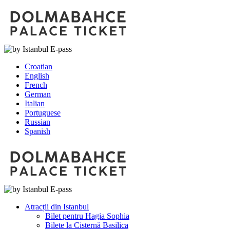
Croatian
English
French
German
Italian
Portuguese
Russian
Spanish
Atracții din Istanbul
Bilet pentru Hagia Sophia
Bilete la Cisternă Basilica