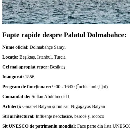
Fapte rapide despre Palatul Dolmabahce:
Nume oficial:
Dolmabahçe Sarayı
Locație:
Beşiktaş, Istanbul, Turcia
Cel mai apropiat reper:
Beşiktaş
Inaugurat:
1856
Program de funcționare:
9:00 - 16:00 (Închis luni și joi)
Comandat de:
Sultan Abdülmecid I
Arhitecți:
Garabet Balyan și fiul său Nigoğayos Balyan
Stil arhitectural:
Influențe neoclasice, baroce și rococo
Sit UNESCO de patrimoniu mondial:
Face parte din lista UNESCO 