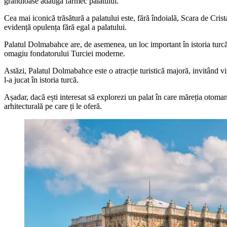
grandioase adaugă farmec palatului.
Cea mai iconică trăsătură a palatului este, fără îndoială, Scara de Cris
evidență opulența fără egal a palatului.
Palatul Dolmabahce are, de asemenea, un loc important în istoria turcă
omagiu fondatorului Turciei moderne.
Astăzi, Palatul Dolmabahce este o atracție turistică majoră, invitând viz
l-a jucat în istoria turcă.
Așadar, dacă ești interesat să explorezi un palat în care măreția otoma
arhitecturală pe care ți le oferă.