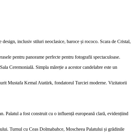
design, inclusiv stiluri neoclasice, baroce și rococo. Scara de Cristal,
 terasele pentru panorame perfecte pentru fotografii spectaculoase.
în Sala Ceremonială. Simpla măreție a acestor candelabre este un
murit Mustafa Kemal Atatürk, fondatorul Turciei moderne. Vizitatorii
 Palatul a fost construit cu o influență europeană clară, evidențiind
ltanului. Turnul cu Ceas Dolmabahce, Moscheea Palatului și grădinile