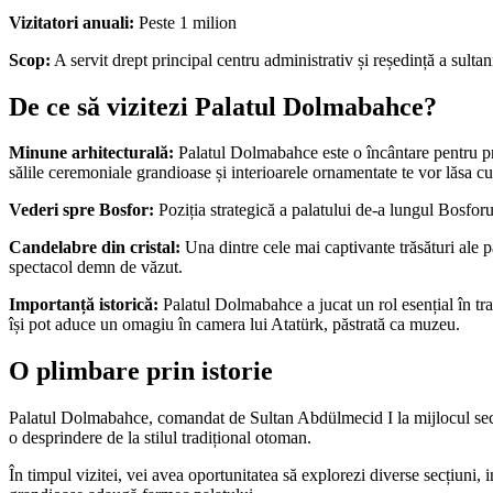
Vizitatori anuali:
Peste 1 milion
Scop:
A servit drept principal centru administrativ și reședință a sulta
De ce să vizitezi Palatul Dolmabahce?
Minune arhitecturală:
Palatul Dolmabahce este o încântare pentru priv
sălile ceremoniale grandioase și interioarele ornamentate te vor lăsa cu
Vederi spre Bosfor:
Poziția strategică a palatului de-a lungul Bosforul
Candelabre din cristal:
Una dintre cele mai captivante trăsături ale 
spectacol demn de văzut.
Importanță istorică:
Palatul Dolmabahce a jucat un rol esențial în tr
își pot aduce un omagiu în camera lui Atatürk, păstrată ca muzeu.
O plimbare prin istorie
Palatul Dolmabahce, comandat de Sultan Abdülmecid I la mijlocul secolu
o desprindere de la stilul tradițional otoman.
În timpul vizitei, vei avea oportunitatea să explorezi diverse secțiuni