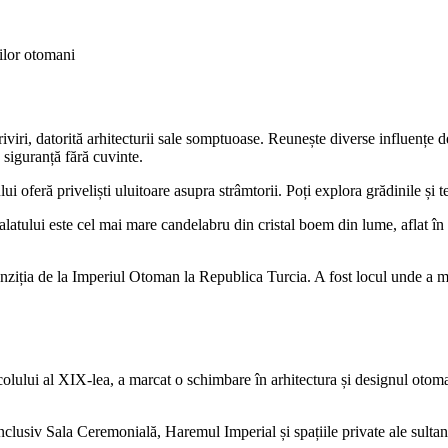
nilor otomani
iri, datorită arhitecturii sale somptuoase. Reunește diverse influențe de 
 siguranță fără cuvinte.
ui oferă priveliști uluitoare asupra strâmtorii. Poți explora grădinile și
palatului este cel mai mare candelabru din cristal boem din lume, aflat 
anziția de la Imperiul Otoman la Republica Turcia. A fost locul unde a 
lui al XIX-lea, a marcat o schimbare în arhitectura și designul otoman.
, inclusiv Sala Ceremonială, Haremul Imperial și spațiile private ale su