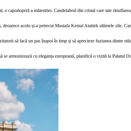
tal, o capodoperă a măiestriei. Candelabrul din cristal care taie răsuflar
, deoarece acolo și-a petrecut Mustafa Kemal Atatürk ultimele zile. Cam
itatorii să facă un pas înapoi în timp și să aprecieze fuziunea dintre sti
nă se armonizează cu eleganța europeană, planifică o vizită la Palatul D