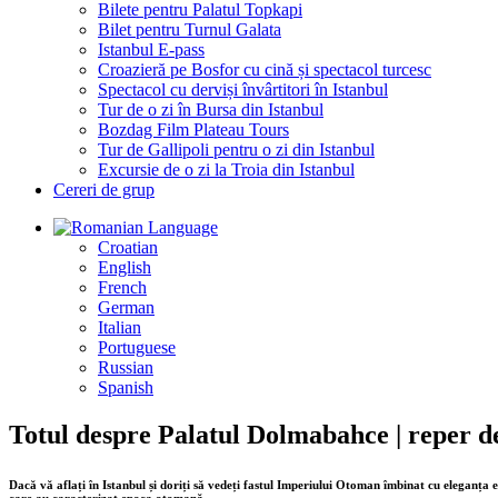
Bilete pentru Palatul Topkapi
Bilet pentru Turnul Galata
Istanbul E-pass
Croazieră pe Bosfor cu cină și spectacol turcesc
Spectacol cu derviși învârtitori în Istanbul
Tur de o zi în Bursa din Istanbul
Bozdag Film Plateau Tours
Tur de Gallipoli pentru o zi din Istanbul
Excursie de o zi la Troia din Istanbul
Cereri de grup
Language
Croatian
English
French
German
Italian
Portuguese
Russian
Spanish
Totul despre Palatul Dolmabahce | reper d
Dacă vă aflați în Istanbul și doriți să vedeți fastul Imperiului Otoman îmbinat cu eleganța 
care au caracterizat epoca otomană.