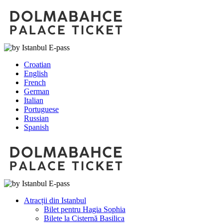
Croatian
English
French
German
Italian
Portuguese
Russian
Spanish
Atracții din Istanbul
Bilet pentru Hagia Sophia
Bilete la Cisternă Basilica