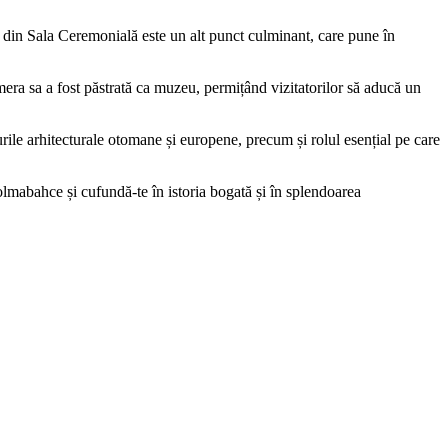
ea din Sala Ceremonială este un alt punct culminant, care pune în
era sa a fost păstrată ca muzeu, permițând vizitatorilor să aducă un
lurile arhitecturale otomane și europene, precum și rolul esențial pe care
olmabahce și cufundă-te în istoria bogată și în splendoarea